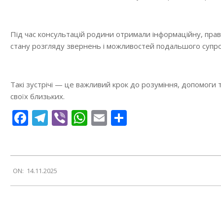
Під час консультацій родини отримали інформаційну, прав
стану розгляду звернень і можливостей подальшого супр
Такі зустрічі — це важливий крок до розуміння, допомоги 
своїх близьких.
Facebook
Telegram
Viber
WhatsApp
Email
Поділитися
2025-
ON:
14.11.2025
11-
14