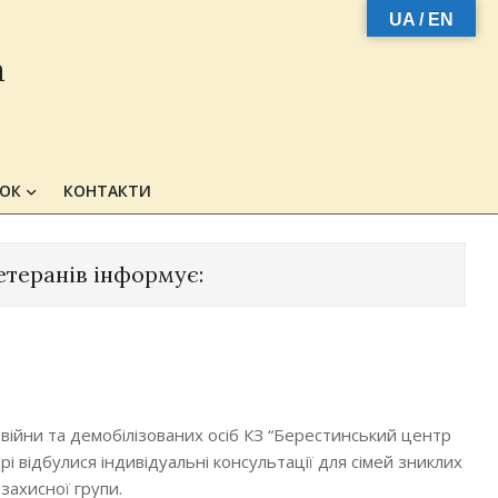
UA / EN
а
ЗОК
КОНТАКТИ
етеранів інформує:
в війни та демобілізованих осіб КЗ “Берестинський центр
і відбулися індивідуальні консультації для сімей зниклих
захисної групи.