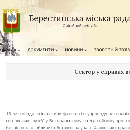
Берестинська міська рад
Офіційний вебсайт
КА РАДА
ДОКУМЕНТИ
НОВИНИ
ЗВОРОТНІЙ ЗВ’Я
Primary
Navigation
Menu
Сектор у справах в
13 листопада за ініціативи фахівців із супроводу ветерані
соціальних служб” у Ветеранському інтеграційному простор
безвісти за особливих обставин за участі Харківської право