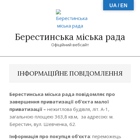
Skip
UA / EN
to
content
Берестинська міська рада
Офіційний вебсайт
Primary
Navigation
ІНФОРМАЦІЙНЕ ПОВІДОМЛЕННЯ
Menu
Берестинська міська рада повідомляє
про
завершення
приватизаці
ї
об’єкта малої
приватизації –
нежитлова будівля, літ. А-1,
загальною площею 363,8 кв.м, за адресою: м.
Берестин, вул. Шевченка, 62.
Інформація про
покупця
об’єкта
: переможець