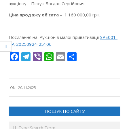
аукціону – Піскун Богдан Сергійович.
Ціна продажу
об’єкта
– 1 160 000,00 грн.
Посилання на Аукціон з малої приватизації
SPE001-
U
A
-2
0
250924-25106
Facebook
Telegram
Viber
WhatsApp
Email
Поділитися
2025-
ON:
20.11.2025
11-
20
ПОШУК ПО САЙТУ
Search