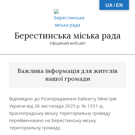
Skip
UA / EN
to
content
Берестинська міська рада
Офіційний вебсайт
Primary
Navigation
Важлива інформація для жителів
Menu
нашої громади
Відповідно до Розпорядження Кабінету Міністрів
України від 26 листопада 2025 р. № 1331-р,
Красноградську міську територіальну громаду
перейменовано на Берестинську міську
територіальну громаду.