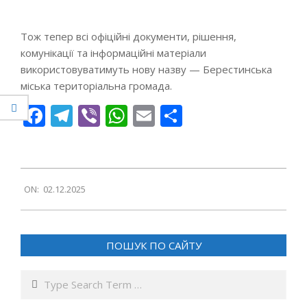
Тож тепер всі офіційні документи, рішення,
комунікації та інформаційні матеріали
використовуватимуть нову назву — Берестинська
міська територіальна громада.
Facebook
Telegram
Viber
WhatsApp
Email
Поділитися
2025-
ON:
02.12.2025
12-
02
ПОШУК ПО САЙТУ
Search