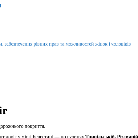
и
, забезпечення рівних прав та можливостей жінок і чоловіків
іг
дорожнього покриття.
т доріг у місті Берестині — по вулицях
Трипільській, Різдвяні