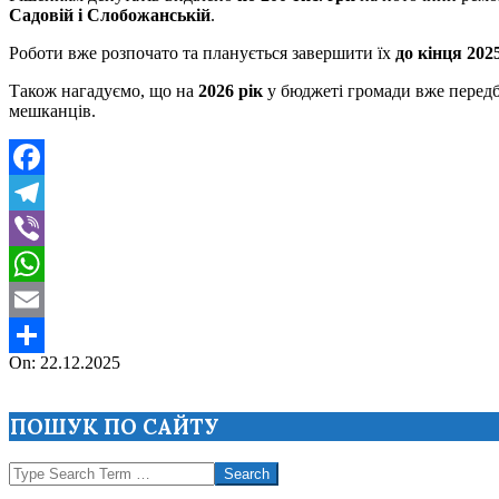
Садовій і Слобожанській
.
Роботи вже розпочато та планується завершити їх
до кінця 202
Також нагадуємо, що на
2026 рік
у бюджеті громади вже перед
мешканців.
Facebook
Telegram
Viber
WhatsApp
Email
2025-
On:
22.12.2025
Поділитися
12-
22
ПОШУК ПО САЙТУ
Search