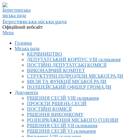
Skip
to
content
Берестинська міська рада
Офіційний вебсайт
Primary
Menu
Navigation
Головна
Menu
Міська рада
КЕРІВНИЦТВО
ДЕПУТАТСЬКИЙ КОРПУС VIІI скликання
ПОСТІЙНІ ДЕПУТАТСЬКІ КОМІСІЇ
ВИКОНАВЧИЙ КОМІТЕТ
СТРУКТУРНІ ПІДРОЗДІЛИ МІСЬКОЇ РАДИ
МІСІЯ ТА ФУНКЦІЇ МІСЬКОЇ РАДИ
ПОЛІЦЕЙСЬКИЙ ОФІЦЕР ГРОМАДИ
Документи
РІШЕННЯ СЕСІЙ VIІI скликання
ПРОЄКТИ РІШЕНЬ СЕСІЙ
ПОСТІЙНІ КОМІСІЇ
РІШЕННЯ ВИКОНКОМУ
РОЗПОРЯДЖЕННЯ МІСЬКОГО ГОЛОВИ
РІШЕННЯ СЕСІЙ VII скликання
РІШЕННЯ СЕСІЙ VI скликання
Регламент VIІI скликання