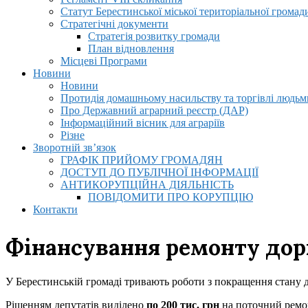
Статут Берестинської міської територіальної громад
Стратегічні документи
Стратегія розвитку громади
План відновлення
Місцеві Програми
Новини
Новини
Протидія домашньому насильству та торгівлі людьми
Про Державний аграрний реєстр (ДАР)
Інформаційний вісник для аграріїв
Різне
Зворотній зв’язок
ГРАФІК ПРИЙОМУ ГРОМАДЯН
ДОСТУП ДО ПУБЛІЧНОЇ ІНФОРМАЦІЇ
АНТИКОРУПЦІЙНА ДІЯЛЬНІСТЬ
ПОВІДОМИТИ ПРО КОРУПЦІЮ
Контакти
Фінансування ремонту дор
У Берестинській громаді тривають роботи з покращення стану 
Рішенням депутатів виділено
по 200 тис. грн
на поточний ремон