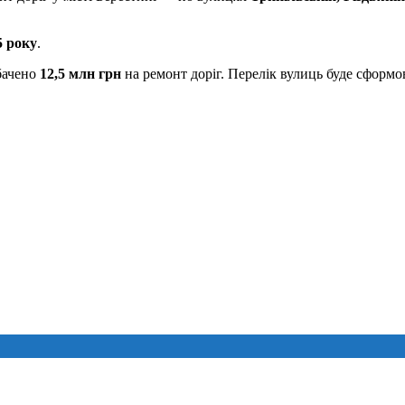
5 року
.
бачено
12,5 млн грн
на ремонт доріг. Перелік вулиць буде сформо