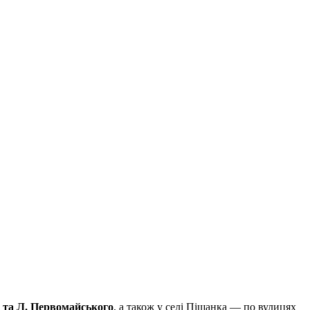
й та Л. Первомайського
, а також у селі Піщанка — по вулицях