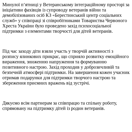
Минулої п‘ятниці у Ветеранському інтеграційному просторі за
ініціативи фахівців із супроводу ветеранів війни та
демобілізованих осіб КЗ «Берестинський центр соціальних
служб» у співпраці зі співробітниками Товариства Червоного
Хреста України було проведено захід психосоціальної
підтримки з елементами творчості для дітей ветеранів.
Під час заходу діти взяли участь у творчій активності з
розпису ялинкових прикрас, що сприяло розвитку емоційного
вираження, зниженню напруження та формуванню
позитивного настрою. Захід проходив у доброзичливій та
безпечній атмосфері підтримки. На завершення кожен учасник
отримав подарунки для підтримки творчого настрою та
збереження приємних вражень від зустрічі.
Дякуємо всім партнерам за співпрацю та спільну роботу,
спрямовану на підтримку дітей із родин ветеранів.