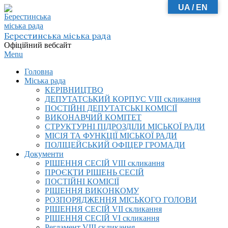
UA / EN
Skip
to
content
Берестинська міська рада
Офіційний вебсайт
Primary
Menu
Navigation
Головна
Menu
Міська рада
КЕРІВНИЦТВО
ДЕПУТАТСЬКИЙ КОРПУС VIІI скликання
ПОСТІЙНІ ДЕПУТАТСЬКІ КОМІСІЇ
ВИКОНАВЧИЙ КОМІТЕТ
СТРУКТУРНІ ПІДРОЗДІЛИ МІСЬКОЇ РАДИ
МІСІЯ ТА ФУНКЦІЇ МІСЬКОЇ РАДИ
ПОЛІЦЕЙСЬКИЙ ОФІЦЕР ГРОМАДИ
Документи
РІШЕННЯ СЕСІЙ VIІI скликання
ПРОЄКТИ РІШЕНЬ СЕСІЙ
ПОСТІЙНІ КОМІСІЇ
РІШЕННЯ ВИКОНКОМУ
РОЗПОРЯДЖЕННЯ МІСЬКОГО ГОЛОВИ
РІШЕННЯ СЕСІЙ VII скликання
РІШЕННЯ СЕСІЙ VI скликання
Регламент VIІI скликання