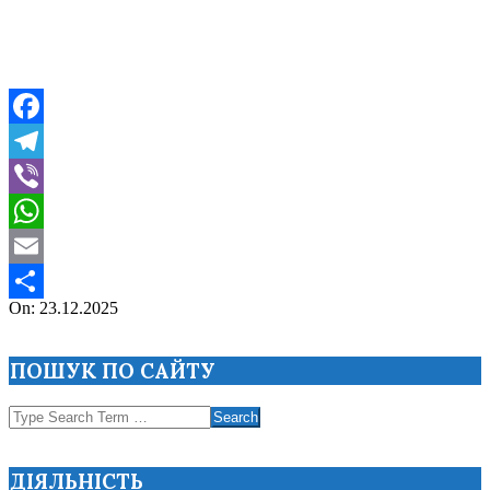
Facebook
Telegram
Viber
WhatsApp
Email
2025-
On:
23.12.2025
Поділитися
12-
23
ПОШУК ПО САЙТУ
Search
ДІЯЛЬНІСТЬ