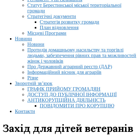
Статут Берестинської міської територіальної
громади
Стратегічні документи
Стратегія розвитку громади
План відновлення
Місцеві Програми
Новини
Новини
Протидія домашньому насильству та торгівлі
людьми, забезпечення рівних прав та можливостей
жінок і чоловіків
Про Державний аграрний реєстр (ДАР)
Інформаційний вісник для аграріїв
Різне
Зворотній зв’язок
ГРАФІК ПРИЙОМУ ГРОМАДЯН
ДОСТУП ДО ПУБЛІЧНОЇ ІНФОРМАЦІЇ
АНТИКОРУПЦІЙНА ДІЯЛЬНІСТЬ
ПОВІДОМИТИ ПРО КОРУПЦІЮ
Контакти
Захід для дітей ветеранів