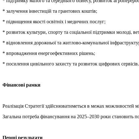
* підтримку малого та середнього бізнесу, розвиток агропереро
* залучення інвестицій та грантових коштів;
* підвищення якості освітніх і медичних послуг;
* розвиток культури, спорту та соціальної підтримки молоді, вет
* відновлення дорожньої та житлово-комунальної інфраструкту
* впровадження енергоефективних рішень;
* посилення цивільного захисту та розвиток цифрових сервісів.
Фінансові рамки
Реалізація Стратегії здійснюватиметься в межах можливостей мі
Загальна потреба фінансування на 2025–2030 роки становить по
Перші результати