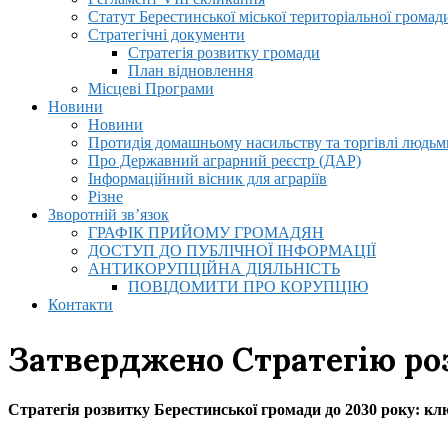
Статут Берестинської міської територіальної громад
Стратегічні документи
Стратегія розвитку громади
План відновлення
Місцеві Програми
Новини
Новини
Протидія домашньому насильству та торгівлі людьми
Про Державний аграрний реєстр (ДАР)
Інформаційний вісник для аграріїв
Різне
Зворотній зв’язок
ГРАФІК ПРИЙОМУ ГРОМАДЯН
ДОСТУП ДО ПУБЛІЧНОЇ ІНФОРМАЦІЇ
АНТИКОРУПЦІЙНА ДІЯЛЬНІСТЬ
ПОВІДОМИТИ ПРО КОРУПЦІЮ
Контакти
Затверджено Стратегію ро
Стратегія розвитку Берестинської громади до 2030 року: кл