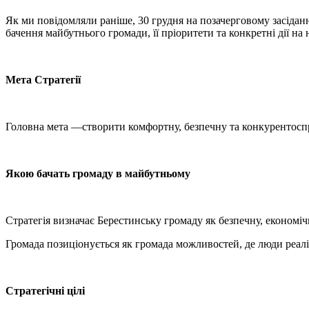
Як ми повідомляли раніше, 30 грудня на позачерговому засіданн
бачення майбутнього громади, її пріоритети та конкретні дії на
Мета Стратегії
Головна мета —створити комфортну, безпечну та конкурентос
Якою бачать громаду в майбутньому
Стратегія визначає Берестинську громаду як безпечну, економі
Громада позиціонується як громада можливостей, де люди реаліз
Стратегічні цілі