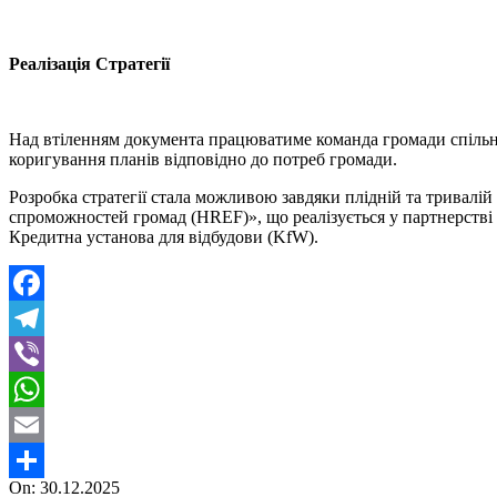
Реалізація Стратегії
Над втіленням документа працюватиме команда громади спільно 
коригування планів відповідно до потреб громади.
Розробка стратегії стала можливою завдяки плідній та тривалій
спроможностей громад (HREF)», що реалізується у партнерстві
Кредитна установа для відбудови (KfW).
Facebook
Telegram
Viber
WhatsApp
Email
2025-
On:
30.12.2025
Поділитися