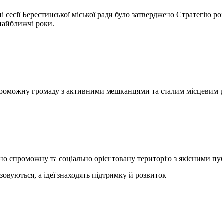
і сесії Берестинської міської ради було затверджено Стратегію р
 найближчі роки.
проможну громаду з активними мешканцями та сталим місцевим 
чно спроможну та соціально орієнтовану територію з якісними п
овуються, а ідеї знаходять підтримку й розвиток.