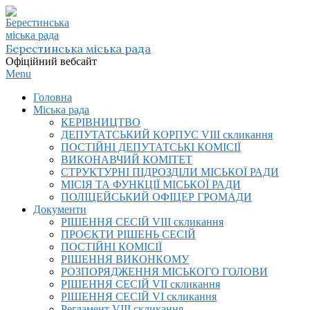
Skip
to
content
Берестинська міська рада
Офіційний вебсайт
Primary
Menu
Navigation
Головна
Menu
Міська рада
КЕРІВНИЦТВО
ДЕПУТАТСЬКИЙ КОРПУС VIІI скликання
ПОСТІЙНІ ДЕПУТАТСЬКІ КОМІСІЇ
ВИКОНАВЧИЙ КОМІТЕТ
СТРУКТУРНІ ПІДРОЗДІЛИ МІСЬКОЇ РАДИ
МІСІЯ ТА ФУНКЦІЇ МІСЬКОЇ РАДИ
ПОЛІЦЕЙСЬКИЙ ОФІЦЕР ГРОМАДИ
Документи
РІШЕННЯ СЕСІЙ VIІI скликання
ПРОЄКТИ РІШЕНЬ СЕСІЙ
ПОСТІЙНІ КОМІСІЇ
РІШЕННЯ ВИКОНКОМУ
РОЗПОРЯДЖЕННЯ МІСЬКОГО ГОЛОВИ
РІШЕННЯ СЕСІЙ VII скликання
РІШЕННЯ СЕСІЙ VI скликання
Регламент VIІI скликання