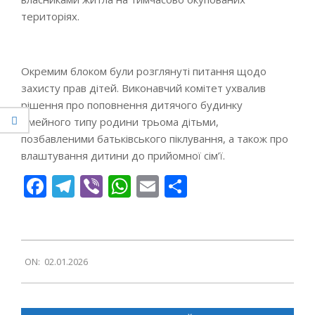
територіях.
Окремим блоком були розглянуті питання щодо
захисту прав дітей. Виконавчий комітет ухвалив
рішення про поповнення дитячого будинку
сімейного типу родини трьома дітьми,
позбавленими батьківського піклування, а також про
влаштування дитини до прийомної сім’ї.
Facebook
Telegram
Viber
WhatsApp
Email
Поділитися
2026-
ON:
02.01.2026
01-
02