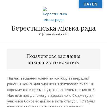
Skip
UA / EN
to
content
Берестинська міська рада
Офіційний вебсайт
Primary
Navigation
Позачергове засідання
Menu
виконавчого комітету
Під час засідання члени виконкому затвердили
рішення комісії для вирішення житлового питання
окремим категоріям внутрішньо переміщених осіб.
Йдеться про допомогу з державного бюджету для
учасників бойових дій, які мають статус ВПО і були
власниками житла на тимчасово окупованих