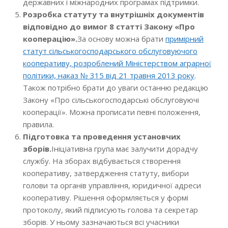
державних і міжнародних програмах підтримки.
Розробка статуту та внутрішніх документів
відповідно до вимог 8 статті Закону «Про
кооперацію».
За основу можна брати
примірний
статут сільськогосподарського обслуговуючого
кооперативу, розроблений Міністерством аграрної
політики, наказ № 315 від 21 травня 2013 року
.
Також потрібно брати до уваги останню редакцію
Закону «Про сільськогосподарські обслуговуючі
кооперації». Можна прописати певні положення,
правила.
Підготовка та проведення установчих
зборів.
Ініціативна група має залучити дорадчу
службу. На зборах відбувається створення
кооперативу, затвердження статуту, вибори
голови та органів управління, юридичної адреси
кооперативу. Рішення оформляється у формі
протоколу, який підписують голова та секретар
зборів. У ньому зазначаються всі учасники