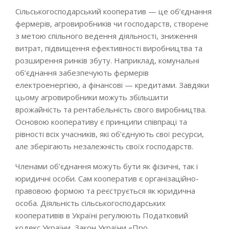
Сільськогосподарський кооператив — це об’єднання
фермерів, агровиробників чи господарств, створене
з метою спільного ведення діяльності, зниження
витрат, підвищення ефективності виробництва та
розширення ринків збуту. Наприклад, комунальні
об’єднання забезпечують фермерів
електроенергією, а фінансові — кредитами. Завдяки
цьому агровиробники можуть збільшити
врожайність та рентабельність свого виробництва.
Основою кооперативу є принципи співпраці та
рівності всіх учасників, які об’єднують свої ресурси,
але зберігають незалежність своїх господарств.
Членами об’єднання можуть бути як фізичні, так і
юридичні особи. Сам кооператив є організаційно-
правовою формою та реєструється як юридична
особа. Діяльність сільськогосподарських
кооперативів в Україні регулюють Податковий
кодекс України, Закон України «Про