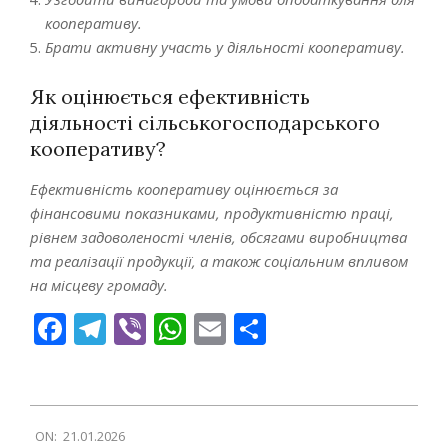
кооперативу.
Брати активну участь у діяльності кооперативу.
Як оцінюється ефективність
діяльності сільськогосподарського
кооперативу?
Ефективність кооперативу оцінюється за
фінансовими показниками, продуктивністю праці,
рівнем задоволеності членів, обсягами виробництва
та реалізації продукції, а також соціальним впливом
на місцеву громаду.
Facebook
Telegram
Viber
WhatsApp
Email
Поділитися
2026-
ON:
21.01.2026
01-