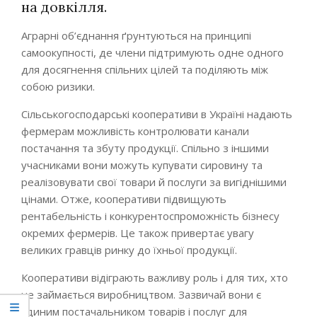
на довкілля.
Аграрні об’єднання ґрунтуються на принципі
самоокупності, де члени підтримують одне одного
для досягнення спільних цілей та поділяють між
собою ризики.
Сільськогосподарські кооперативи в Україні надають
фермерам можливість контролювати канали
постачання та збуту продукції. Спільно з іншими
учасниками вони можуть купувати сировину та
реалізовувати свої товари й послуги за вигіднішими
цінами. Отже, кооперативи підвищують
рентабельність і конкурентоспроможність бізнесу
окремих фермерів. Це також привертає увагу
великих гравців ринку до їхньої продукції.
Кооперативи відіграють важливу роль і для тих, хто
не займається виробництвом. Зазвичай вони є
єдиним постачальником товарів і послуг для