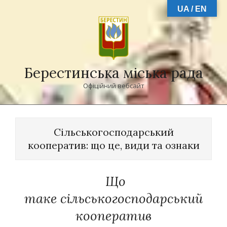
Skip
UA / EN
to
content
Берестинська міська рада
Офіційний вебсайт
Primary
Navigation
Сільськогосподарський
Menu
кооператив: що це, види та ознаки
Що
таке сільськогосподарський
кооператив