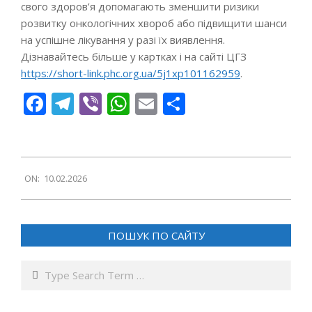
свого здоров’я допомагають зменшити ризики
розвитку онкологічних хвороб або підвищити шанси
на успішне лікування у разі їх виявлення.
Дізнавайтесь більше у картках і на сайті ЦГЗ
https://short-link.phc.org.ua/5j1xp101162959
.
Facebook
Telegram
Viber
WhatsApp
Email
Поділитися
2026-
ON:
10.02.2026
02-
10
ПОШУК ПО САЙТУ
Search