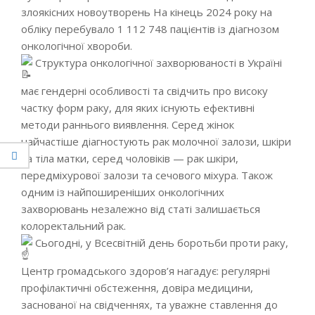
злоякісних новоутворень На кінець 2024 року на
обліку перебувало 1 112 748 пацієнтів із діагнозом
онкологічної хвороби.
Структура онкологічної захворюваності в Україні
має гендерні особливості та свідчить про високу
частку форм раку, для яких існують ефективні
методи раннього виявлення. Серед жінок
найчастіше діагностують рак молочної залози, шкіри
та тіла матки, серед чоловіків — рак шкіри,
передміхурової залози та сечового міхура. Також
одним із найпоширеніших онкологічних
захворювань незалежно від статі залишається
колоректальний рак.
Сьогодні, у Всесвітній день боротьби проти раку,
Центр громадського здоров’я нагадує: регулярні
профілактичні обстеження, довіра медицини,
заснованої на свідченнях, та уважне ставлення до