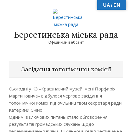
Skip
UA / EN
to
content
Берестинська міська рада
Офіційний вебсайт
Primary
Navigation
Засідання топонімічної комісії
Menu
Сьогодні у КЗ «Краєзнавчий музей імені Порфирія
Мартиновича» відбулося чергове засідання
топонімічної комісії під очільництвом секретаря ради
Катерини Єніної.
Одним із ключових питань стало обговорення
результатів громадських слухань щодо
перейменування вулиці Шкільної в селі Хрестище на