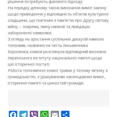
рішення потребують фахового підходу.
На порядку денному також виконання вимог закону
щодо приведення у відповідність об’єктів культурної
спадщини, що пов’язані з пам’яттю про Другу світову
війну, – зокрема, зміну написів та ліквідацію
забороненої символіки.
З огляду на зростання суспільних дискусій навколо
топонімів, названих на честь письменника
Короленка, комісія розглянула відповідний висновок
Українського інституту національної пам’яті щодо
цієї історичної постаті.
Робота топонімічної комісії триває у тісному зв’язку з
громадськістю, з урахуванням законодавчих вимог,
історичної пам’яті та цінностей громади.
Facebook
Telegram
Viber
WhatsApp
Email
Поділитися