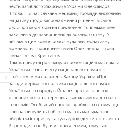
честь загиблого Захисника України Олександра
Тітова. Під час слухань мешканці громади висловили
ініціативу щодо запровадження рішення міської
ради про мораторій на присвоєння топонімам імен
захисників до завершення дії воєнного стану. У
зв’язку з цим комісія розглянула альтернативну
можливість – присвоєння імені Олександра Тітова
гімназії в селі Хрестище.
Також присутні розглянули презентаційні матеріали
Українського інституту національної пам’яті з
роз’ясненнями положень Закону України «Про
засади державної політики національної пам’яті
Українського народу». Йшлося про визначення
основних понять, терміни, а також вимоги до назв
топонімів. Особливий наголос зроблено на тому, що
нові назви вулиць і об’єктів мають максимально
зберігати історичну та культурну ідентичність міста
й громади, а не бути узагальненими, тому такі