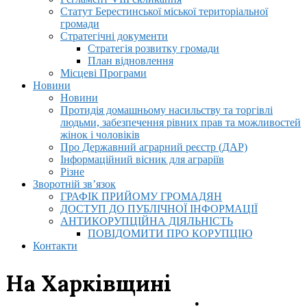
Статут Берестинської міської територіальної
громади
Стратегічні документи
Стратегія розвитку громади
План відновлення
Місцеві Програми
Новини
Новини
Протидія домашньому насильству та торгівлі
людьми, забезпечення рівних прав та можливостей
жінок і чоловіків
Про Державний аграрний реєстр (ДАР)
Інформаційний вісник для аграріїв
Різне
Зворотній зв’язок
ГРАФІК ПРИЙОМУ ГРОМАДЯН
ДОСТУП ДО ПУБЛІЧНОЇ ІНФОРМАЦІЇ
АНТИКОРУПЦІЙНА ДІЯЛЬНІСТЬ
ПОВІДОМИТИ ПРО КОРУПЦІЮ
Контакти
На Харківщині