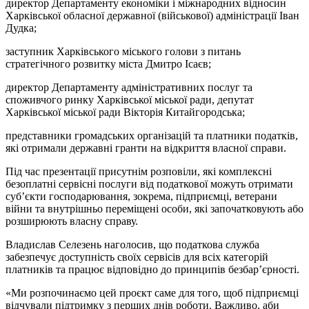
директор Департаменту економіки і міжнародних відносин
Харківської обласної державної (військової) адміністрації Іван
Дудка;
заступник Харківського міського голови з питань
стратегічного розвитку міста Дмитро Ісаєв;
директор Департаменту адміністративних послуг та
споживчого ринку Харківської міської ради, депутат
Харківської міської ради Вікторія Китайгородська;
представники громадських організацій та платники податків,
які отримали державні гранти на відкриття власної справи.
Під час презентації присутнім розповіли, які комплексні
безоплатні сервісні послуги від податкової можуть отримати
суб’єкти господарювання, зокрема, підприємці, ветерани
війни та внутрішньо переміщені особи, які започатковують або
розширюють власну справу.
Владислав Селезень наголосив, що податкова служба
забезпечує доступність своїх сервісів для всіх категорій
платників та працює відповідно до принципів безбар’єрності.
«Ми розпочинаємо цей проєкт саме для того, щоб підприємці
відчували підтримку з перших днів роботи. Важливо, аби