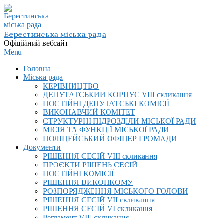
Skip
to
content
Берестинська міська рада
Офіційний вебсайт
Primary
Menu
Navigation
Головна
Menu
Міська рада
КЕРІВНИЦТВО
ДЕПУТАТСЬКИЙ КОРПУС VIІI скликання
ПОСТІЙНІ ДЕПУТАТСЬКІ КОМІСІЇ
ВИКОНАВЧИЙ КОМІТЕТ
СТРУКТУРНІ ПІДРОЗДІЛИ МІСЬКОЇ РАДИ
МІСІЯ ТА ФУНКЦІЇ МІСЬКОЇ РАДИ
ПОЛІЦЕЙСЬКИЙ ОФІЦЕР ГРОМАДИ
Документи
РІШЕННЯ СЕСІЙ VIІI скликання
ПРОЄКТИ РІШЕНЬ СЕСІЙ
ПОСТІЙНІ КОМІСІЇ
РІШЕННЯ ВИКОНКОМУ
РОЗПОРЯДЖЕННЯ МІСЬКОГО ГОЛОВИ
РІШЕННЯ СЕСІЙ VII скликання
РІШЕННЯ СЕСІЙ VI скликання
Регламент VIІI скликання