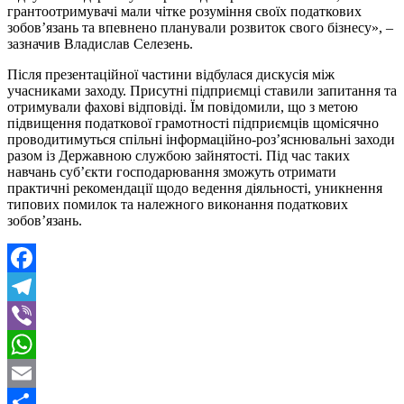
грантоотримувачі мали чітке розуміння своїх податкових
зобов’язань та впевнено планували розвиток свого бізнесу», –
зазначив Владислав Селезень.
Після презентаційної частини відбулася дискусія між
учасниками заходу. Присутні підприємці ставили запитання та
отримували фахові відповіді. Їм повідомили, що з метою
підвищення податкової грамотності підприємців щомісячно
проводитимуться спільні інформаційно-роз’яснювальні заходи
разом із Державною службою зайнятості. Під час таких
навчань суб’єкти господарювання зможуть отримати
практичні рекомендації щодо ведення діяльності, уникнення
типових помилок та належного виконання податкових
зобов’язань.
Facebook
Telegram
Viber
WhatsApp
Email