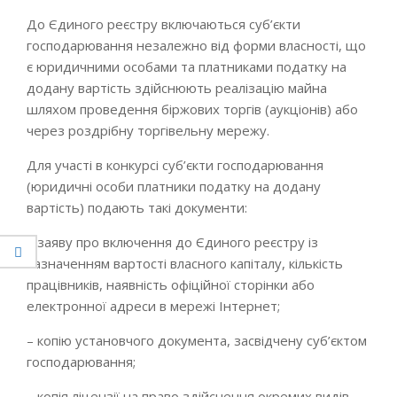
До Єдиного реєстру включаються суб’єкти
господарювання незалежно від форми власності, що
є юридичними особами та платниками податку на
додану вартість здійснюють реалізацію майна
шляхом проведення біржових торгів (аукціонів) або
через роздрібну торгівельну мережу.
Для участі в конкурсі суб’єкти господарювання
(юридичні особи платники податку на додану
вартість) подають такі документи:
– заяву про включення до Єдиного реєстру із
зазначенням вартості власного капіталу, кількість
працівників, наявність офіційної сторінки або
електронної адреси в мережі Інтернет;
– копію установчого документа, засвідчену суб’єктом
господарювання;
– копія ліцензії на право здійснення окремих видів