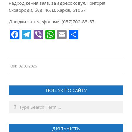
надходження заяв, за адресою: вул. Григорія
Сковороди, буд. 46, м. Харків, 61057.
Довідки за телефонами: (057)702-85-57.
Facebook
Telegram
Viber
WhatsApp
Email
Поділитися
2026-
ON:
02.03.2026
03-
02
ПОШУК ПО САЙТУ
Search
ДІЯЛЬНІСТЬ