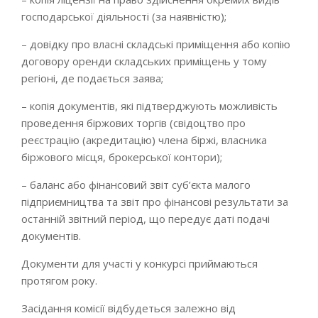
господарської діяльності (за наявністю);
– довідку про власні складські приміщення або копію
договору оренди складських приміщень у тому
регіоні, де подається заява;
– копія документів, які підтверджують можливість
проведення біржових торгів (свідоцтво про
реєстрацію (акредитацію) члена біржі, власника
біржового місця, брокерської контори);
– баланс або фінансовий звіт суб’єкта малого
підприємництва та звіт про фінансові результати за
останній звітний період, що передує даті подачі
документів.
Документи для участі у конкурсі приймаються
протягом року.
Засідання комісії відбудеться залежно від