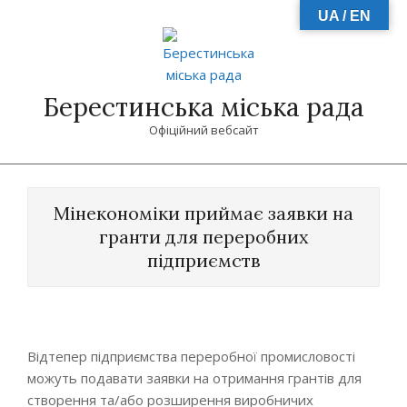
Skip
UA / EN
to
content
Берестинська міська рада
Офіційний вебсайт
Primary
Navigation
Мінекономіки приймає заявки на
Menu
гранти для переробних
підприємств
Відтепер підприємства переробної промисловості
можуть подавати заявки на отримання грантів для
створення та/або розширення виробничих