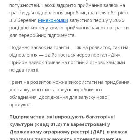
потужностей. Також відкрито приймання заявок на
гранти для відновлення виробництва після обстрілів.
З 2 березня
Мінекономіки
запустило першу у 2026
році двотижневу хвилю приймання заявок на гранти
для переробних підприємств.
Подання заявок на гранти — як на розвиток, так і на
відновлення — здійснюється через портал «Дія».
Прийом заявок триває на постійній основі, хвилями
по два тижні.
Грант на розвиток можна використати на придбання,
доставку, монтаж та запуск виробничого
обладнання; дослідження для запуску нової
продукції.
Підприємства, які вирощують багаторічні
культури (КВЕД 01.2) та зареєстровані у
Державному аграрному реєстрі (ДАР), в межах
програми також можуть отримати грант на