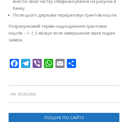
внести свою частку співфінансування на рахунок в
банку.
Після цього держава перераховує грантові кошти.
Розрахунковий термін надходження грантових
коштів – 1-1,5 місяця після завершення хвилі подачі
заявок​.
Facebook
Telegram
Viber
WhatsApp
Email
Поділитися
2026-
ON:
03.03.2026
03-
03
ПОШУК ПО САЙТУ