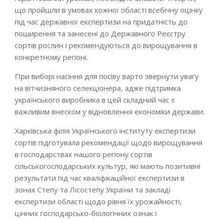
що пройшли в умовах кожної області всебічну оцінку
під час державної експертизи на придатність до
поширення та занесені до Державного Реєстру
сортів рослин і рекомендуються до вирощування в
конкретному регіоні.
При виборі насіння для посіву варто звернути увагу
на вітчизняного селекціонера, адже підтримка
українського виробника в цей складний час є
важливим внеском у відновлення економіки держави.
Харківська філія Українського інституту експертизи
сортів підготувала рекомендації щодо вирощування
в господарствах нашого регіону сортів
сільськогосподарських культур, які мають позитивні
результати під час кваліфікаційної експертизи в
зонах Степу та Лісостепу України та закладі
експертизи області щодо рівня їх урожайності,
цінних господарсько-біологічних ознак і