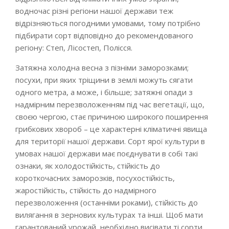
водночас різні регіони нашої держави теж
відрізняються погодними умовами, тому потрібно
підбирати сорт відповідно до рекомендованого
регіону: Степ, Лісостеп, Полісся.
Затяжна холодна весна з пізніми заморозками;
посухи, при яких тріщини в землі можуть сягати
одного метра, а може, і більше; затяжні опади з
надмірним перезволоженням під час вегетації, що,
своєю чергою, стає причиною широкого поширення
грибкових хвороб – це характерні кліматичні явища
для території нашої держави. Сорт ярої культури в
умовах нашої держави має поєднувати в собі такі
ознаки, як холодостійкість, стійкість до
короткочасних заморозків, посухостійкість,
жаростійкість, стійкість до надмірного
перезволоження (останніми роками), стійкість до
вилягання в зернових культурах та інші. Щоб мати
гарантований урожай, необхідно висівати ті сорти,