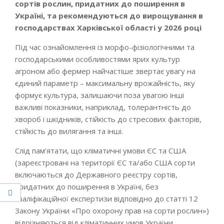
сортів рослин, придатних до поширення в
Україні, та рекомендуються до вирощування в
господарствах Харківської області у 2026 році
Під час ознайомлення із морфо-фізіологічними та
господарськими особливостями ярих культур
агроном або фермер найчастіше звертає увагу на
єдиний параметр – максимальну врожайність, яку
формує культура, залишаючи поза увагою інші
важливі показники, наприклад, толерантність до
хвороб і шкідників, стійкість до стресових факторів,
стійкість до вилягання та інші.
Слід пам’ятати, що кліматичні умови ЄС та США
(зареєстровані на території ЄС та/або США сорти
включаються до Державного реєстру сортів,
придатних до поширення в Україні, без
кваліфікаційної експертизи відповідно до статті 12
Закону України «Про охорону прав на сорти рослин»)
відрізняються від кліматичних умов України,