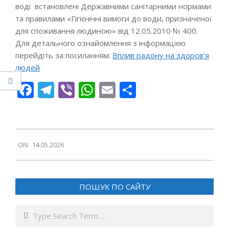
воді встановлені Державними санітарними нормами
та правилами «Гігієнічні вимоги до води, призначеної
для споживання людиною» від 12.05.2010 № 400.
Для детального ознайомлення з інформацією
перейдіть за посиланням:
Вплив радону на здоров’я
людей
Facebook
Telegram
Viber
WhatsApp
Email
Поділитися
2026-
ON:
14.05.2026
05-
14
ПОШУК ПО САЙТУ
Search