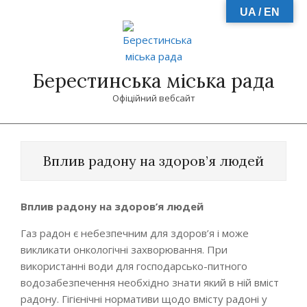
Skip
UA / EN
to
content
Берестинська міська рада
Офіційний вебсайт
Primary
Navigation
Вплив радону на здоров’я людей
Menu
Вплив радону на здоров’я людей
Газ радон є небезпечним для здоров’я і може
викликати онкологічні захворювання. При
використанні води для господарсько-питного
водозабезпечення необхідно знати який в ній вміст
радону. Гігієнічні нормативи щодо вмісту радоні у