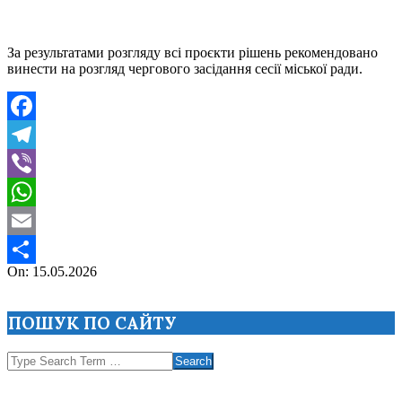
За результатами розгляду всі проєкти рішень рекомендовано
винести на розгляд чергового засідання сесії міської ради.
Facebook
Telegram
Viber
WhatsApp
Email
2026-
On:
15.05.2026
Поділитися
05-
15
ПОШУК ПО САЙТУ
Search