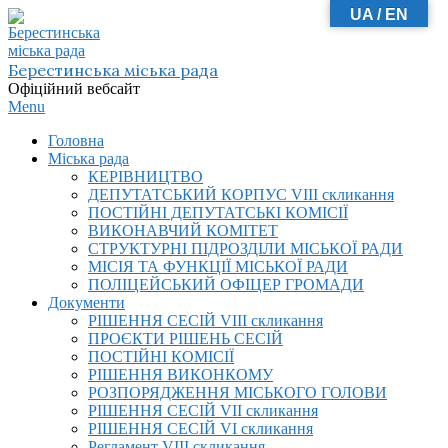
UA / EN
Skip
to
content
Берестинська міська рада
Офіційний вебсайт
Primary
Menu
Navigation
Головна
Menu
Міська рада
КЕРІВНИЦТВО
ДЕПУТАТСЬКИЙ КОРПУС VIІI скликання
ПОСТІЙНІ ДЕПУТАТСЬКІ КОМІСІЇ
ВИКОНАВЧИЙ КОМІТЕТ
СТРУКТУРНІ ПІДРОЗДІЛИ МІСЬКОЇ РАДИ
МІСІЯ ТА ФУНКЦІЇ МІСЬКОЇ РАДИ
ПОЛІЦЕЙСЬКИЙ ОФІЦЕР ГРОМАДИ
Документи
РІШЕННЯ СЕСІЙ VIІI скликання
ПРОЄКТИ РІШЕНЬ СЕСІЙ
ПОСТІЙНІ КОМІСІЇ
РІШЕННЯ ВИКОНКОМУ
РОЗПОРЯДЖЕННЯ МІСЬКОГО ГОЛОВИ
РІШЕННЯ СЕСІЙ VII скликання
РІШЕННЯ СЕСІЙ VI скликання
Регламент VIІI скликання