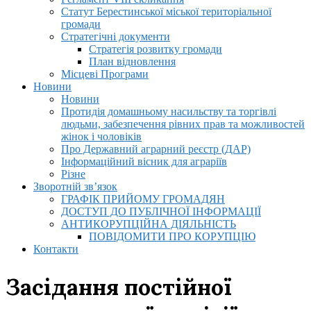
Статут Берестинської міської територіальної
громади
Стратегічні документи
Стратегія розвитку громади
План відновлення
Місцеві Програми
Новини
Новини
Протидія домашньому насильству та торгівлі
людьми, забезпечення рівних прав та можливостей
жінок і чоловіків
Про Державний аграрний реєстр (ДАР)
Інформаційний вісник для аграріїв
Різне
Зворотній зв’язок
ГРАФІК ПРИЙОМУ ГРОМАДЯН
ДОСТУП ДО ПУБЛІЧНОЇ ІНФОРМАЦІЇ
АНТИКОРУПЦІЙНА ДІЯЛЬНІСТЬ
ПОВІДОМИТИ ПРО КОРУПЦІЮ
Контакти
Засідання постійної