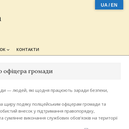
UA / EN
а
ЗОК
КОНТАКТИ
о офіцера громади
мади — людей, які щодня працюють заради безпеки,
ла щиру подяку поліцейським офіцерам громади та
собистий внесок у підтримання правопорядку,
а сумлінне виконання службових обов’язків на території