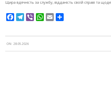
Щира вдячність за службу, відданість своїй справі та що
Facebook
Telegram
Viber
WhatsApp
Email
Поділитися
2026-
ON:
28.05.2026
05-
28