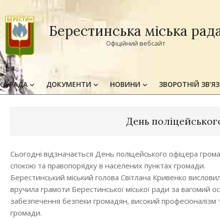
Берестинська міська рад
Офіційний вебсайт
КА РАДА
ДОКУМЕНТИ
НОВИНИ
ЗВОРОТНІЙ ЗВ’Я
Primary
Navigation
Menu
День поліцейськог
Сьогодні відзначається День поліцейського офіцера гро
спокою та правопорядку в населених пунктах громади.
Берестинський міський голова Світлана Кривенко вислови
вручила грамоти Берестинської міської ради за вагомий о
забезпечення безпеки громадян, високий професіоналізм т
громади.