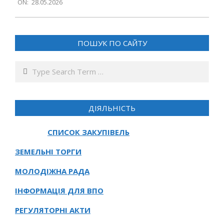
ON:
28.05.2026
05-
28
ПОШУК ПО САЙТУ
Search
ДІЯЛЬНІСТЬ
СПИСОК ЗАКУПІВЕЛЬ
ЗЕМЕЛЬНІ ТОРГИ
МОЛОДІЖНА РАДА
ІНФОРМАЦІЯ ДЛЯ ВПО
РЕГУЛЯТОРНІ АКТИ