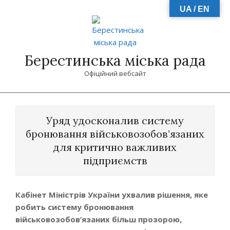
Skip
UA / EN
to
content
Берестинська міська рада
Офіційний вебсайт
Primary
Navigation
Уряд удосконалив систему
Menu
бронювання військовозобов’язаних
для критично важливих
підприємств
Кабінет Міністрів України ухвалив рішення, яке
робить систему бронювання
військовозобов’язаних більш прозорою,