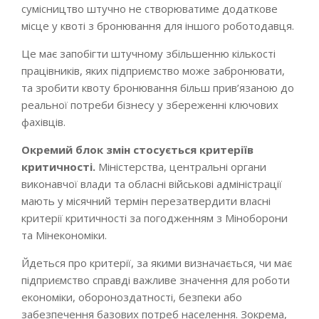
сумісництво штучно не створюватиме додаткове
місце у квоті з бронювання для іншого роботодавця.
Це має запобігти штучному збільшенню кількості
працівників, яких підприємство може забронювати,
та зробити квоту бронювання більш прив’язаною до
реальної потреби бізнесу у збереженні ключових
фахівців.
Окремий блок змін стосується критеріїв
критичності.
Міністерства, центральні органи
виконавчої влади та обласні військові адміністрації
мають у місячний термін перезатвердити власні
критерії критичності за погодженням з Міноборони
та Мінекономіки.
Йдеться про критерії, за якими визначається, чи має
підприємство справді важливе значення для роботи
економіки, обороноздатності, безпеки або
забезпечення базових потреб населення. Зокрема,