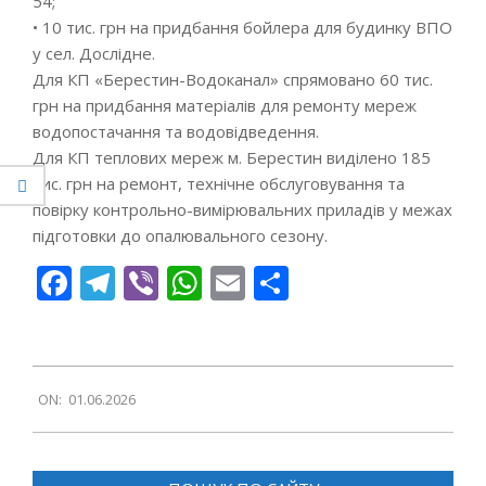
54;
• 10 тис. грн на придбання бойлера для будинку ВПО
у сел. Дослідне.
Для КП «Берестин-Водоканал» спрямовано 60 тис.
грн на придбання матеріалів для ремонту мереж
водопостачання та водовідведення.
Для КП теплових мереж м. Берестин виділено 185
тис. грн на ремонт, технічне обслуговування та
повірку контрольно-вимірювальних приладів у межах
підготовки до опалювального сезону.
Facebook
Telegram
Viber
WhatsApp
Email
Поділитися
2026-
ON:
01.06.2026
06-
01