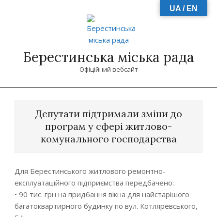
Skip
UA / EN
to
content
Берестинська міська рада
Офіційний вебсайт
Primary
Navigation
Депутати підтримали зміни до
Menu
програм у сфері житлово-
комунального господарства
Для Берестинського житлового ремонтно-
експлуатаційного підприємства передбачено:
• 90 тис. грн на придбання вікна для найстарішого
багатоквартирного будинку по вул. Котляревського,