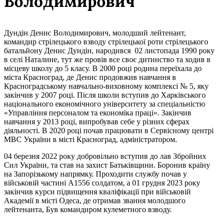
Володимирович
Дундін Денис Володимирович, молодший лейтенант,
командир стрілецького взводу стрілецької роти стрілецького
батальйону Денис Дундін, народився 02 листопада 1990 року
в селі Наталине, тут же провів все своє дитинство та ходив в
місцеву школу до 5 класу. В 2000 році родина переїхала до
міста Красноград, де Денис продовжив навчання в
Красноградському навчально-виховному комплексі № 5, яку
закінчив у 2007 році. Після школи вступив до Харківського
національного економічного університету за спеціальністю
«Управління персоналом та економіка праці». Закінчив
навчання у 2013 році, випробував себе у різних сферах
діяльності. В 2020 році почав працювати в Сервісному центрі
МВС України в місті Красноград, адміністратором.
04 березня 2022 року добровільно вступив до лав Збройних
Сил України, та став на захист Батьківщини. Боронив країну
на Запорізькому напрямку. Проходити службу почав у
військовій частині А1556 солдатом, а 01 грудня 2023 року
закінчив курси підвищення кваліфікації при військовій
Академії в місті Одеса, де отримав звання молодшого
лейтенанта, Був командиром кулеметного взводу.