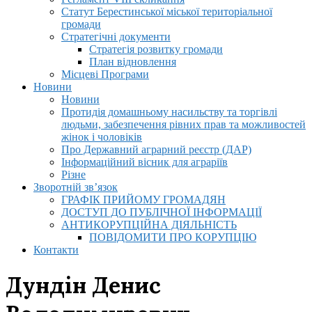
Статут Берестинської міської територіальної
громади
Стратегічні документи
Стратегія розвитку громади
План відновлення
Місцеві Програми
Новини
Новини
Протидія домашньому насильству та торгівлі
людьми, забезпечення рівних прав та можливостей
жінок і чоловіків
Про Державний аграрний реєстр (ДАР)
Інформаційний вісник для аграріїв
Різне
Зворотній зв’язок
ГРАФІК ПРИЙОМУ ГРОМАДЯН
ДОСТУП ДО ПУБЛІЧНОЇ ІНФОРМАЦІЇ
АНТИКОРУПЦІЙНА ДІЯЛЬНІСТЬ
ПОВІДОМИТИ ПРО КОРУПЦІЮ
Контакти
Дундін Денис