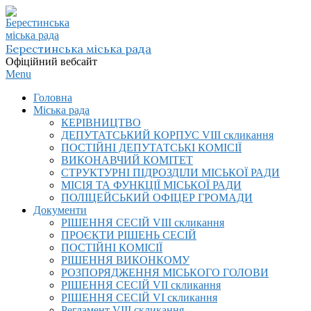
Skip
to
content
Берестинська міська рада
Офіційний вебсайт
Primary
Menu
Navigation
Головна
Menu
Міська рада
КЕРІВНИЦТВО
ДЕПУТАТСЬКИЙ КОРПУС VIІI скликання
ПОСТІЙНІ ДЕПУТАТСЬКІ КОМІСІЇ
ВИКОНАВЧИЙ КОМІТЕТ
СТРУКТУРНІ ПІДРОЗДІЛИ МІСЬКОЇ РАДИ
МІСІЯ ТА ФУНКЦІЇ МІСЬКОЇ РАДИ
ПОЛІЦЕЙСЬКИЙ ОФІЦЕР ГРОМАДИ
Документи
РІШЕННЯ СЕСІЙ VIІI скликання
ПРОЄКТИ РІШЕНЬ СЕСІЙ
ПОСТІЙНІ КОМІСІЇ
РІШЕННЯ ВИКОНКОМУ
РОЗПОРЯДЖЕННЯ МІСЬКОГО ГОЛОВИ
РІШЕННЯ СЕСІЙ VII скликання
РІШЕННЯ СЕСІЙ VI скликання
Регламент VIІI скликання