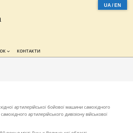
UA / EN
а
ЗОК
КОНТАКТИ
хідної артилерійської бойової машини самохідного
 самохідного артилерійського дивізіону військової
 року в місті Луцьк Волинської області .