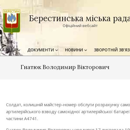
Берестинська міська рад
Офіційний вебсайт
КА РАДА
ДОКУМЕНТИ
НОВИНИ
ЗВОРОТНІЙ ЗВ’Я
Primary
Navigation
Гнатюк Володимир Вікторович
Menu
Солдат, колишній майстер-номер обслуги розрахунку само
артилерійського взводу самохідної артилерійської батареї
частини А4741.
Гнатюк Володимир Вікторович народився 17 листопада 1980