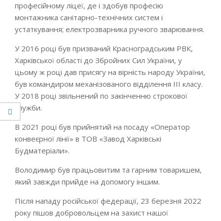
професійному ліцеї, де і здобув професію
монтажника санітарно-технічних систем і
устаткування; електрозварника ручного зварювання.
У 2016 році був призваний Красноградським РВК,
Харківської області до Збройних Сил України, у
цьому ж році дав присягу на вірність народу України,
був командиром механізованого відділення ІІІ класу.
У 2018 році звільнений по закінченню строкової
служби.
В 2021 році був прийнятий на посаду «Оператор
конвеєрної лінії» в ТОВ «Завод Харківські
Будматеріали».
Володимир був працьовитим та гарним товаришем,
який завжди прийде на допомогу іншим.
Після нападу російської федерації, 23 березня 2022
року пішов добровольцем на захист нашої