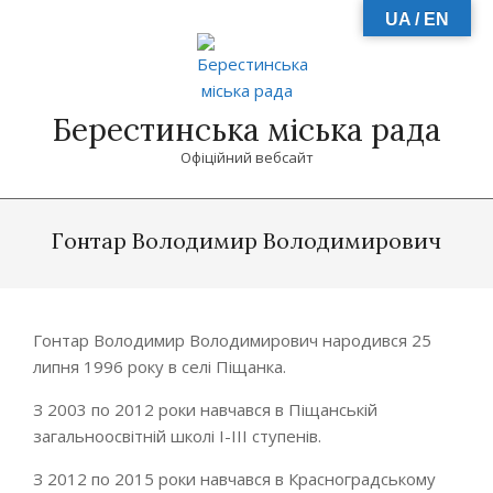
Skip
UA / EN
to
content
Берестинська міська рада
Офіційний вебсайт
Primary
Navigation
Гонтар Володимир Володимирович
Menu
Гонтар Володимир Володимирович народився 25
липня 1996 року в селі Піщанка.
З 2003 по 2012 роки навчався в Піщанській
загальноосвітній школі І-ІІІ ступенів.
З 2012 по 2015 роки навчався в Красноградському