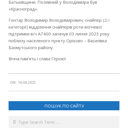
Батьківщини. Позивний у Володимира був
«Красноград».
Гонтар Володимир Володимирович, снайпер (2-ї
категорії) відділення снайперів роти вогневої
підтримки в/ч А7400 загинув 03 липня 2023 року
поблизу населеного пункту Оріхово – Василівка
Бахмутського району.
Вічна пам’ять і слава Герою!
2025-
ON:
16.04.2025
04-
16
ПОШУК ПО САЙТУ
Search