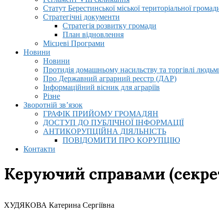
Статут Берестинської міської територіальної громад
Стратегічні документи
Стратегія розвитку громади
План відновлення
Місцеві Програми
Новини
Новини
Протидія домашньому насильству та торгівлі людьми
Про Державний аграрний реєстр (ДАР)
Інформаційний вісник для аграріїв
Різне
Зворотній зв’язок
ГРАФІК ПРИЙОМУ ГРОМАДЯН
ДОСТУП ДО ПУБЛІЧНОЇ ІНФОРМАЦІЇ
АНТИКОРУПЦІЙНА ДІЯЛЬНІСТЬ
ПОВІДОМИТИ ПРО КОРУПЦІЮ
Контакти
Керуючий справами (секре
ХУДЯКОВА Катерина Сергіївна