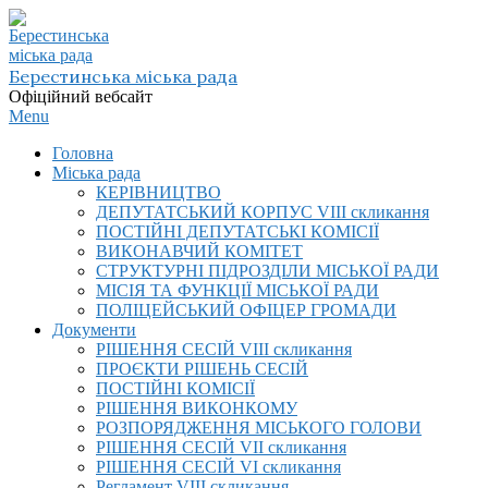
Skip
to
content
Берестинська міська рада
Офіційний вебсайт
Primary
Menu
Navigation
Головна
Menu
Міська рада
КЕРІВНИЦТВО
ДЕПУТАТСЬКИЙ КОРПУС VIІI скликання
ПОСТІЙНІ ДЕПУТАТСЬКІ КОМІСІЇ
ВИКОНАВЧИЙ КОМІТЕТ
СТРУКТУРНІ ПІДРОЗДІЛИ МІСЬКОЇ РАДИ
МІСІЯ ТА ФУНКЦІЇ МІСЬКОЇ РАДИ
ПОЛІЦЕЙСЬКИЙ ОФІЦЕР ГРОМАДИ
Документи
РІШЕННЯ СЕСІЙ VIІI скликання
ПРОЄКТИ РІШЕНЬ СЕСІЙ
ПОСТІЙНІ КОМІСІЇ
РІШЕННЯ ВИКОНКОМУ
РОЗПОРЯДЖЕННЯ МІСЬКОГО ГОЛОВИ
РІШЕННЯ СЕСІЙ VII скликання
РІШЕННЯ СЕСІЙ VI скликання
Регламент VIІI скликання