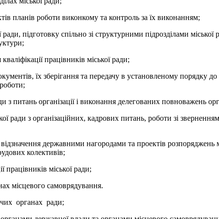
ілах міської ради;
ктів планів роботи виконкому та контроль за їх виконанням;
ої ради, підготовку спільно зі структурними підрозділами міської
уктури;
 кваліфікації працівників міської ради;
окументів, їх зберігання та передачу в установленому порядку до 
 роботи;
и з питань організації і виконання делегованих повноважень орг
кої ради з організаційних, кадрових питань, роботи зі звернення
о відзначення державними нагородами та проектів розпоряджень м
рудових колективів;
ї працівників міської ради;
нах місцевого самоврядування.
вчих органах ради;
 органами державної влади та органами місцевого самоврядування