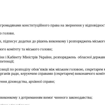
ії громадянами конституційного права на звернення у відповіднос
о голови.
и, підписує додатки до рішень виконкому і розпоряджень міськог
ого комітету та міського голови;
ни і Кабінету Міністрів України, розпоряджень обласної державно
петенції;
зиції по розподілу обов’язків між міським головою, секретарем 
органів ради, керуючим справами (секретарем) виконавчого коміт
ння діловодства, архівної справи;
ь виконкому з дотриманням вимог чинного законодавства;