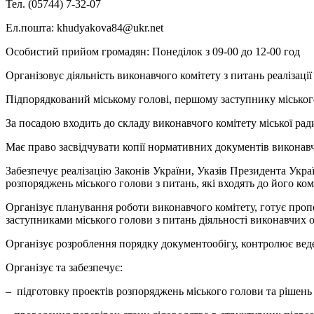
Тел. (05744) 7-32-07
Ел.пошта: khudyakova84@ukr.net
Особистий прийом громадян: Понеділок з 09-00 до 12-00 год
Організовує діяльність виконавчого комітету з питань реалізац
Підпорядкований міському голові, першому заступнику міськог
За посадою входить до складу виконавчого комітету міської рад
Має право засвідчувати копії нормативних документів виконавч
Забезпечує реалізацію Законів України, Указів Президента Украї
розпоряджень міського голови з питань, які входять до його ком
Організує планування роботи виконавчого комітету, готує пропо
заступниками міського голови з питань діяльності виконавчих 
Організує розроблення порядку документообігу, контролює веде
Організує та забезпечує:
– підготовку проектів розпоряджень міського голови та рішен