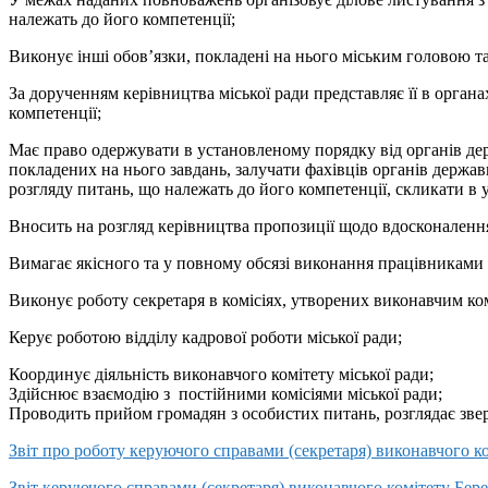
належать до його компетенції;
Виконує інші обов’язки, покладені на нього міським головою 
За дорученням керівництва міської ради представляє її в орган
компетенції;
Має право одержувати в установленому порядку від органів дер
покладених на нього завдань, залучати фахівців органів держав
розгляду питань, що належать до його компетенції, скликати в 
Вносить на розгляд керівництва пропозиції щодо вдосконалення
Вимагає якісного та у повному обсязі виконання працівниками 
Виконує роботу секретаря в комісіях, утворених виконавчим к
Керує роботою відділу кадрової роботи міської ради;
Координує діяльність виконавчого комітету міської ради;
Здійснює взаємодію з постійними комісіями міської ради;
Проводить прийом громадян з особистих питань, розглядає зве
Звіт про роботу керуючого справами (секретаря) виконавчого ко
Звіт керуючого справами (секретаря) виконавчого комітету Бере