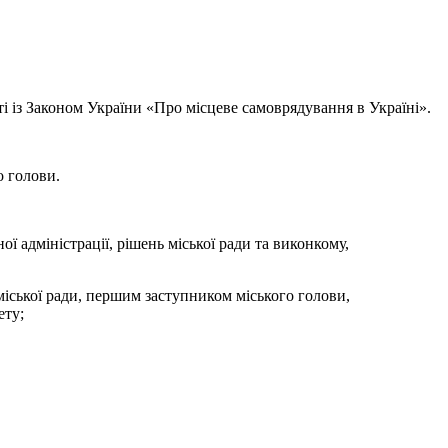
ті із Законом України «Про місцеве самоврядування в Україні».
о голови.
ї адміністрації, рішень міської ради та виконкому,
міської ради, першим заступником міського голови,
ету;