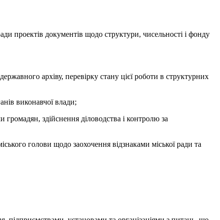
 ради проектів документів щодо структури, чисельності і фонду
державного архіву, перевірку стану цієї роботи в структурних
анів виконавчої влади;
ми громадян, здійснення діловодства і контролю за
іського голови щодо заохочення відзнаками міської ради та
, підприємствами, установами та організаціями з питань, що