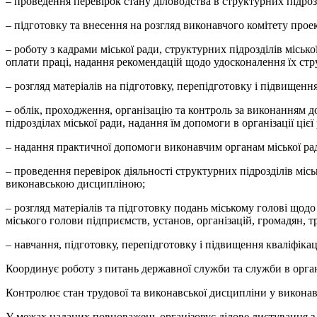
– проведення перевірок стану діловодства в структурних підрозд
– підготовку та внесення на розгляд виконавчого комітету прое
– роботу з кадрами міської ради, структурних підрозділів міськ
оплати праці, надання рекомендацій щодо удосконалення їх стр
– розгляд матеріалів на підготовку, перепідготовку і підвищення
– облік, проходження, організацію та контроль за виконанням д
підрозділах міської ради, надання їм допомоги в організації цієї
– надання практичної допомоги виконавчим органам міської рад
– проведення перевірок діяльності структурних підрозділів місь
виконавською дисципліною;
– розгляд матеріалів та підготовку подань міському голові щод
міського голови підприємств, установ, організацій, громадян, т
– навчання, підготовку, перепідготовку і підвищення кваліфікаці
Координує роботу з питань державної служби та служби в орга
Контролює стан трудової та виконавської дисципліни у викона
У межах наданих повноважень організовує ділове листування з