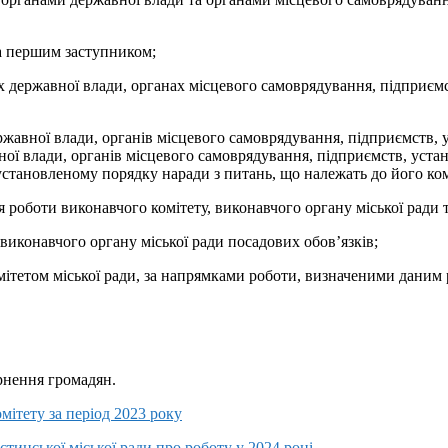
та першим заступником;
ах державної влади, органах місцевого самоврядування, підприємс
жавної влади, органів місцевого самоврядування, підприємств, у
ної влади, органів місцевого самоврядування, підприємств, устан
установленому порядку наради з питань, що належать до його ком
 роботи виконавчого комітету, виконавчого органу міської ради 
виконавчого органу міської ради посадових обов’язків;
омітетом міської ради, за напрямками роботи, визначеними даним
рнення громадян.
мітету за період 2023 року
стинської міської ради про роботу у 2024 році