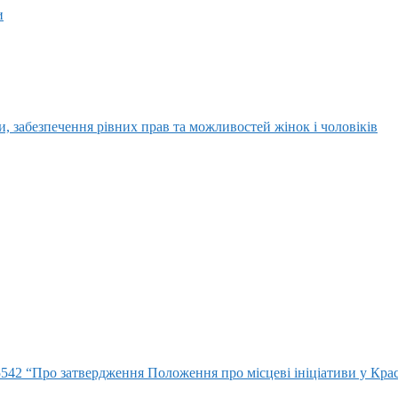
и
, забезпечення рівних прав та можливостей жінок і чоловіків
5542 “Про затвердження Положення про місцеві ініціативи у Крас