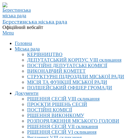
Skip
to
content
Берестинська міська рада
Офіційний вебсайт
Primary
Menu
Navigation
Головна
Menu
Міська рада
КЕРІВНИЦТВО
ДЕПУТАТСЬКИЙ КОРПУС VIІI скликання
ПОСТІЙНІ ДЕПУТАТСЬКІ КОМІСІЇ
ВИКОНАВЧИЙ КОМІТЕТ
СТРУКТУРНІ ПІДРОЗДІЛИ МІСЬКОЇ РАДИ
МІСІЯ ТА ФУНКЦІЇ МІСЬКОЇ РАДИ
ПОЛІЦЕЙСЬКИЙ ОФІЦЕР ГРОМАДИ
Документи
РІШЕННЯ СЕСІЙ VIІI скликання
ПРОЄКТИ РІШЕНЬ СЕСІЙ
ПОСТІЙНІ КОМІСІЇ
РІШЕННЯ ВИКОНКОМУ
РОЗПОРЯДЖЕННЯ МІСЬКОГО ГОЛОВИ
РІШЕННЯ СЕСІЙ VII скликання
РІШЕННЯ СЕСІЙ VI скликання
Регламент VIІI скликання