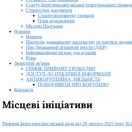
Статут Берестинської міської територіальної громад
Стратегічні документи
Стратегія розвитку громади
План відновлення
Місцеві Програми
Новини
Новини
Протидія домашньому насильству та торгівлі людьми
Про Державний аграрний реєстр (ДАР)
Інформаційний вісник для аграріїв
Різне
Зворотній зв’язок
ГРАФІК ПРИЙОМУ ГРОМАДЯН
ДОСТУП ДО ПУБЛІЧНОЇ ІНФОРМАЦІЇ
АНТИКОРУПЦІЙНА ДІЯЛЬНІСТЬ
ПОВІДОМИТИ ПРО КОРУПЦІЮ
Контакти
Місцеві ініціативи
Рішення Берестинської міської ради від 20 лютого 2025 року №