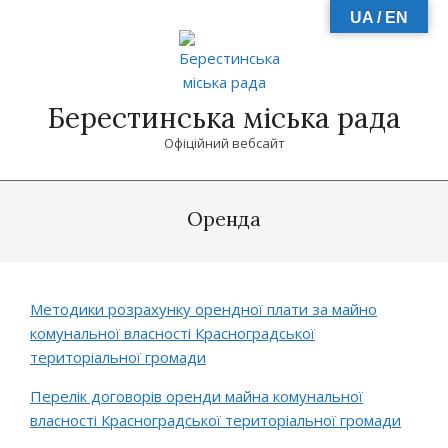
Skip
UA / EN
to
content
Берестинська міська рада
Офіційний вебсайт
Primary
Navigation
Оренда
Menu
Методики розрахунку орендної плати за майно
комунальної власності Красноградської
територіальної громади
Перелік договорів оренди майна комунальної
власності Красноградської територіальної громади