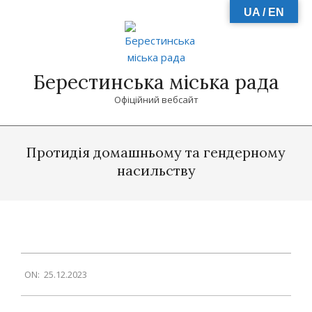
Skip
UA / EN
to
content
Берестинська міська рада
Офіційний вебсайт
Primary
Navigation
Протидія домашньому та гендерному
Menu
насильству
2023-
ON:
25.12.2023
12-
25