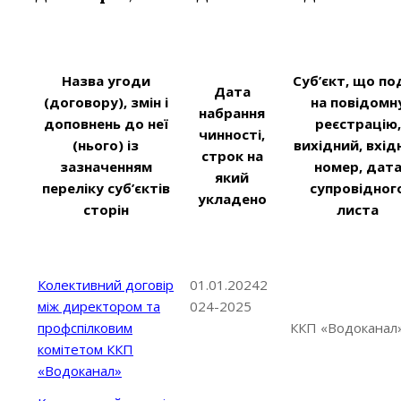
Назва угоди
Суб’єкт, що по
Дата
(договору), змін і
на повідомн
набрання
доповнень до неї
реєстрацію,
чинності,
(нього) із
вихідний, вхід
строк на
зазначенням
номер, дат
який
переліку суб’єктів
супровідног
укладено
сторін
листа
Колективний договір
01.01.20242
між директором та
024-2025
профспілковим
ККП «Водоканал
комітетом ККП
«Водоканал»