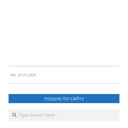
2024-
ON:
01.01.2024
01-
01
ПОШУК ПО САЙТУ
Search