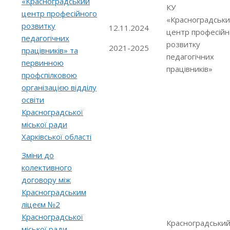
«Красноградський
КУ
центр професійного
«Красноградськ
розвитку
12.11.2024
центр професійн
педагогічних
розвитку
2021-2025
працівників» та
педагогічних
первинною
працівників»
профспілковою
організацією відділу
освіти
Красноградської
міської ради
Харківської області
Зміни до
колективного
договору між
Красноградським
ліцеєм №2
Красноградської
Красноградськи
міської ради