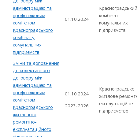
договору між
адміністрацією та
Красноградськи
профспілковим
комбінат
01.10.2024
комітетом
комунальних
Красноградського
підприємств
комбінату
комунальних
підприємств
Зміни та доповнення
до колективного
договору між
адміністрацією та
Красноградське
профспілковим
01.10.2024
житлове ремонт
комітетом
експлуатаційне
2023-2026
Красноградського
підприємство
житлового
ремонтно-
експлуатаційного
підприємства