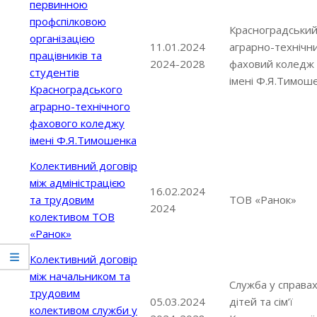
первинною
профспілковою
Красноградськи
організацією
11.01.2024
аграрно-технічн
працівників та
2024-2028
фаховий коледж
студентів
імені Ф.Я.Тимош
Красноградського
аграрно-технічного
фахового коледжу
імені Ф.Я.Тимошенка
Колективний договір
між адміністрацією
16.02.2024
та трудовим
ТОВ «Ранок»
2024
колективом ТОВ
«Ранок»
Колективний договір
між начальником та
Служба у справа
трудовим
05.03.2024
дітей та сім’ї
колективом служби у