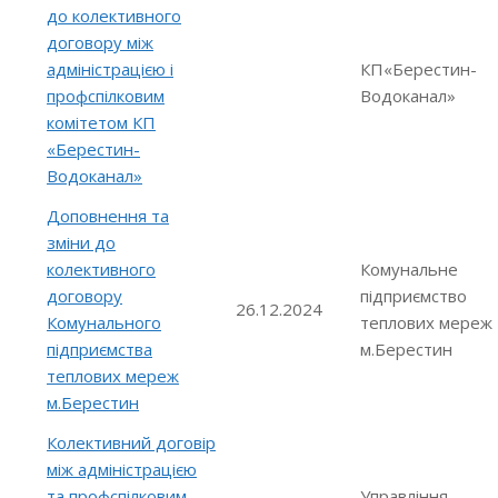
до колективного
договору між
адміністрацією і
КП«Берестин-
профспілковим
Водоканал»
комітетом КП
«Берестин-
Водоканал»
Доповнення та
зміни до
колективного
Комунальне
договору
підприємство
26.12.2024
Комунального
теплових мереж
підприємства
м.Берестин
теплових мереж
м.Берестин
Колективний договір
між адміністрацією
та профспілковим
Управління