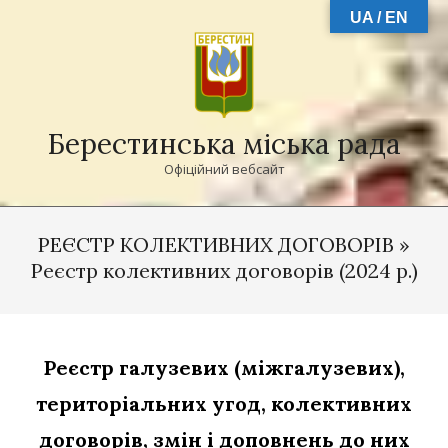
Skip
UA / EN
to
content
Берестинська міська рада
Офіційний вебсайт
Primary
Navigation
РЕЄСТР КОЛЕКТИВНИХ ДОГОВОРІВ »
Menu
Реєстр колективних договорів (2024 р.)
Реєстр галузевих (міжгалузевих),
територіальних угод, колективних
договорів, змін і доповнень до них