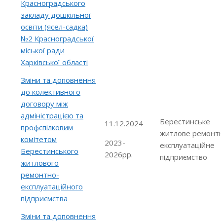
Красноградського
закладу дошкільної
освіти (ясел-садка)
№2 Красноградської
міської ради
Харківської області
Зміни та доповнення
до колективного
договору між
адміністрацією та
Берестинське
11.12.2024
профспілковим
житлове ремонт
комітетом
2023-
експлуатаційне
Берестинського
2026рр.
підприємство
житлового
ремонтно-
експлуатаційного
підприємства
Зміни та доповнення