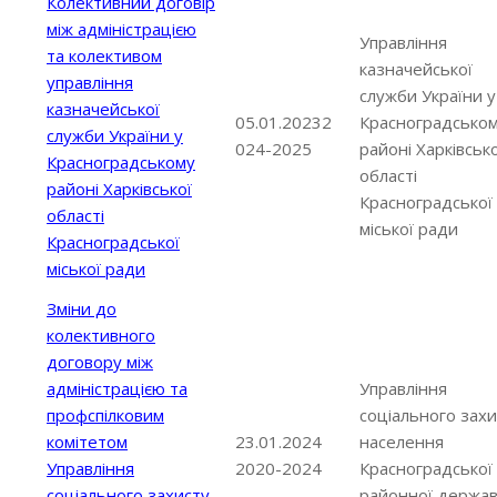
Колективний договір
між адміністрацією
Управління
та колективом
казначейської
управління
служби України у
казначейської
05.01.20232
Красноградсько
служби України у
024-2025
районі Харківсько
Красноградському
області
районі Харківської
Красноградської
області
міської ради
Красноградської
міської ради
Зміни до
колективного
договору між
адміністрацією та
Управління
профспілковим
соціального захи
комітетом
23.01.2024
населення
Управління
2020-2024
Красноградської
соціального захисту
районної держав