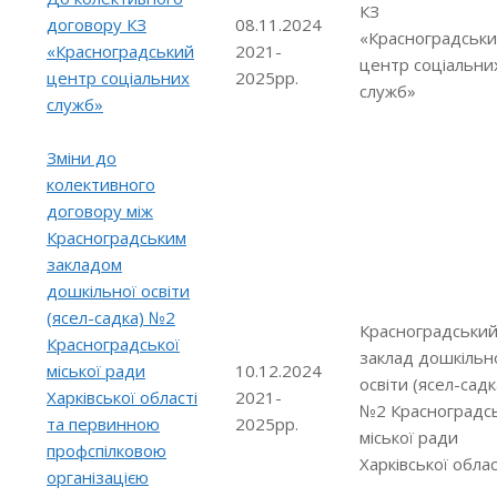
КЗ
договору КЗ
08.11.2024
«Красноградськ
«Красноградський
2021-
центр соціальни
центр соціальних
2025рр.
служб»
служб»
Зміни до
колективного
договору між
Красноградським
закладом
дошкільної освіти
(ясел-садка) №2
Красноградськи
Красноградської
заклад дошкільн
міської ради
10.12.2024
освіти (ясел-садк
Харківської області
2021-
№2 Красноградсь
та первинною
2025рр.
міської ради
профспілковою
Харківської облас
організацією