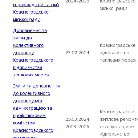
2024-2028
Красноградської
справах дітей та сім’ї
міської ради
Красноградської
міської ради
Доповнення та
зміни до
Колективного
Красноградське
договору
23.02.2024
підприємство
Красноградського
теплових мереж
підприємства
теплових мереж
Зміни та доповнення
до колективного
договору між
адміністрацією та
Красноградське
профспілковим
25.03.2024
житлове ремонт
комітетом
2023-2026
експлуатаційне
Красноградського
підприємство
житлового