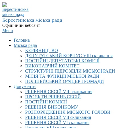
Skip
to
content
Берестинська міська рада
Офіційний вебсайт
Primary
Menu
Navigation
Головна
Menu
Міська рада
КЕРІВНИЦТВО
ДЕПУТАТСЬКИЙ КОРПУС VIІI скликання
ПОСТІЙНІ ДЕПУТАТСЬКІ КОМІСІЇ
ВИКОНАВЧИЙ КОМІТЕТ
СТРУКТУРНІ ПІДРОЗДІЛИ МІСЬКОЇ РАДИ
МІСІЯ ТА ФУНКЦІЇ МІСЬКОЇ РАДИ
ПОЛІЦЕЙСЬКИЙ ОФІЦЕР ГРОМАДИ
Документи
РІШЕННЯ СЕСІЙ VIІI скликання
ПРОЄКТИ РІШЕНЬ СЕСІЙ
ПОСТІЙНІ КОМІСІЇ
РІШЕННЯ ВИКОНКОМУ
РОЗПОРЯДЖЕННЯ МІСЬКОГО ГОЛОВИ
РІШЕННЯ СЕСІЙ VII скликання
РІШЕННЯ СЕСІЙ VI скликання
Регламент VIІI скликання