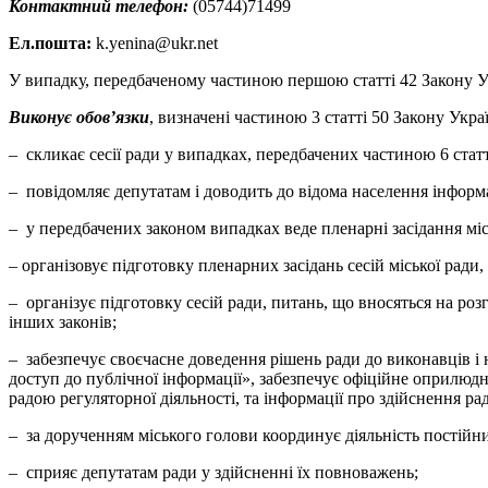
Контактний телефон:
(05744)71499
Ел.пошта:
k.yenina@ukr.net
У випадку, передбаченому частиною першою статті 42 Закону У
Виконує обов’язки
, визначені частиною 3 статті 50 Закону Укра
– скликає сесії ради у випадках, передбачених частиною 6 статт
– повідомляє депутатам і доводить до відома населення інформац
– у передбачених законом випадках веде пленарні засідання місь
– організовує підготовку пленарних засідань сесій міської ради
– організує підготовку сесій ради, питань, що вносяться на ро
інших законів;
– забезпечує своєчасне доведення рішень ради до виконавців і
доступ до публічної інформації», забезпечує офіційне оприлюдн
радою регуляторної діяльності, та інформації про здійснення ра
– за дорученням міського голови координує діяльність постійних
– сприяє депутатам ради у здійсненні їх повноважень;