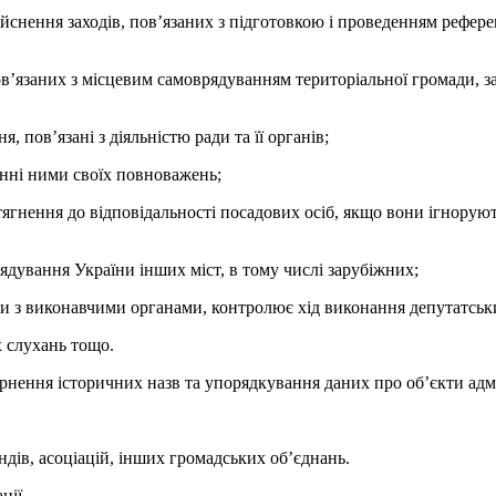
ійснення заходів, пов’язаних з підготовкою і проведенням рефере
пов’язаних з місцевим самоврядуванням територіальної громади, з
, пов’язані з діяльністю ради та її органів;
енні ними своїх повноважень;
ягнення до відповідальності посадових осіб, якщо вони ігнорують
ядування України інших міст, в тому числі зарубіжних;
ади з виконавчими органами, контролює хід виконання депутатськи
х слухань тощо.
нення історичних назв та упорядкування даних про об’єкти адмі
ндiв, асоцiацiй, iнших громадських об’єднань.
ції.