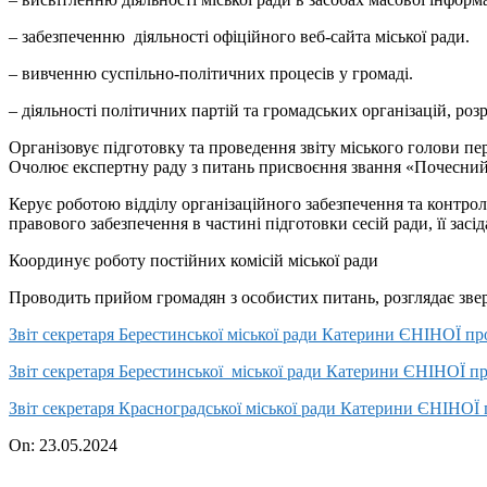
– забезпеченню діяльності офіційного веб-сайта міської ради.
– вивченню суспільно-політичних процесів у громаді.
– діяльності політичних партій та громадських організацій, ро
Організовує підготовку та проведення звіту міського голови п
Очолює експертну раду з питань присвоєння звання «Почесний
Керує роботою відділу організаційного забезпечення та контролю 
правового забезпечення в частині підготовки сесій ради, її засід
Координує роботу постійних комісій міської ради
Проводить прийом громадян з особистих питань, розглядає зве
Звіт секретаря Берестинської міської ради Катерини ЄНІНОЇ про
Звіт секретаря Берестинської міської ради Катерини ЄНІНОЇ пр
Звіт секретаря Красноградської міської ради Катерини ЄНІНОЇ 
2024-
On:
23.05.2024
05-
23