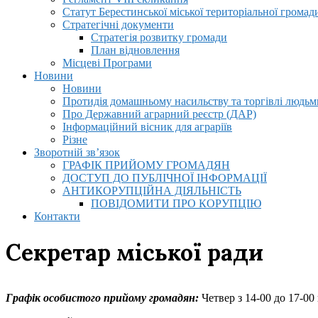
Статут Берестинської міської територіальної громад
Стратегічні документи
Стратегія розвитку громади
План відновлення
Місцеві Програми
Новини
Новини
Протидія домашньому насильству та торгівлі людьми
Про Державний аграрний реєстр (ДАР)
Інформаційний вісник для аграріїв
Різне
Зворотній зв’язок
ГРАФІК ПРИЙОМУ ГРОМАДЯН
ДОСТУП ДО ПУБЛІЧНОЇ ІНФОРМАЦІЇ
АНТИКОРУПЦІЙНА ДІЯЛЬНІСТЬ
ПОВІДОМИТИ ПРО КОРУПЦІЮ
Контакти
Секретар міської ради
Графік особистого прийому громадян:
Четвер з 14-00 до 17-00