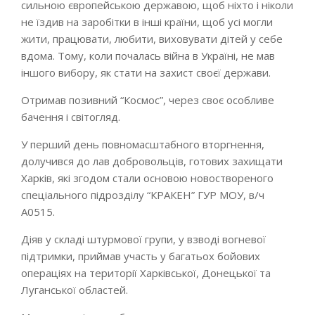
сильною європейською державою, щоб ніхто і ніколи
не їздив на заробітки в інші країни, щоб усі могли
жити, працювати, любити, виховувати дітей у себе
вдома. Тому, коли почалась війна в Україні, не мав
іншого вибору, як стати на захист своєї держави.
Отримав позивний “Космос”, через своє особливе
бачення і світогляд.
У перший день повномасштабного вторгнення,
долучився до лав добровольців, готових захищати
Харків, які згодом стали основою новоствореного
спеціального підрозділу “КРАКЕН” ГУР МОУ, в/ч
А0515.
Діяв у складі штурмової групи, у взводі вогневої
підтримки, приймав участь у багатьох бойових
операціях на території Харківської, Донецької та
Луганської областей.