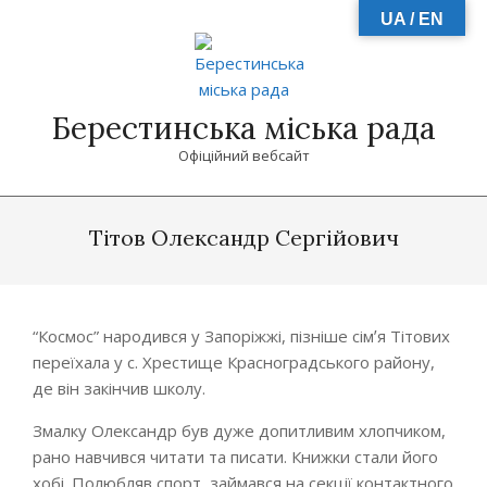
Skip
UA / EN
to
content
Берестинська міська рада
Офіційний вебсайт
Primary
Navigation
Тітов Олександр Сергійович
Menu
“Космос” народився у Запоріжжі, пізніше сімʼя Тітових
переїхала у с. Хрестище Красноградського району,
де він закінчив школу.
Змалку Олександр був дуже допитливим хлопчиком,
рано навчився читати та писати. Книжки стали його
хобі. Полюбляв спорт, займався на секції контактного