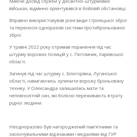
Маючи досвід служби у десантно-штурмових
військах, відмінно орієнтувався в бойовій обстановці.
Вправно використовував різні види стрілецької зброї
та переносні одноразові системи протиброньованої
зброї.
У травні 2022 року отримав поранення під час
штурму ворожих позицій у с. Питомник, Харківської
області.
Загинув під час штурму с. Білогорівка, Луганської
області, намагаючись зупинити ворожу броньовану
техніку. У Олександра залишилась мати та
неповнолітній син, які болісно переживають втрату
рідної людини.
Неодноразово був нагороджений пам’ятними та
заохочувальними відзнаками і медалями від ГУР