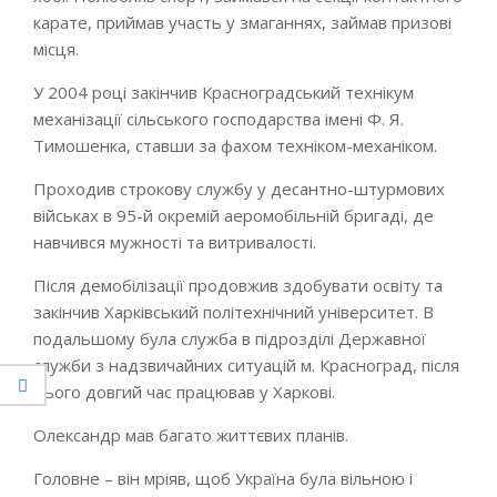
карате, приймав участь у змаганнях, займав призові
місця.
У 2004 році закінчив Красноградський технікум
механізації сільського господарства імені Ф. Я.
Тимошенка, ставши за фахом техніком-механіком.
Проходив строкову службу у десантно-штурмових
військах в 95-й окремій аеромобільній бригаді, де
навчився мужності та витривалості.
Після демобілізації продовжив здобувати освіту та
закінчив Харківський політехнічний університет. В
подальшому була служба в підрозділі Державної
служби з надзвичайних ситуацій м. Красноград, після
цього довгий час працював у Харкові.
Олександр мав багато життєвих планів.
Головне – він мріяв, щоб Україна була вільною і