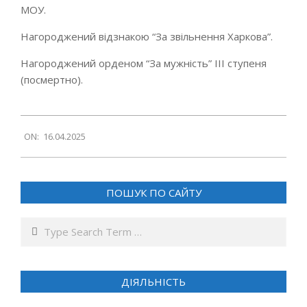
МОУ.
Нагороджений відзнакою “За звільнення Харкова”.
Нагороджений орденом “За мужність” III ступеня
(посмертно).
2025-
ON:
16.04.2025
04-
16
ПОШУК ПО САЙТУ
Search
ДІЯЛЬНІСТЬ