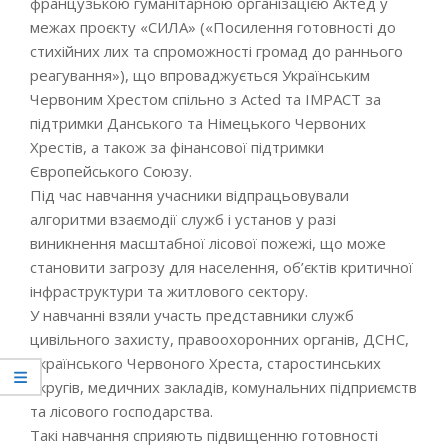
французькою гуманітарною організацією Актед у
межах проєкту «СИЛА» («Посилення готовності до
стихійних лих та спроможності громад до раннього
реагування»), що впроваджується Українським
Червоним Хрестом спільно з Acted та IMPACT за
підтримки Данського та Німецького Червоних
Хрестів, а також за фінансової підтримки
Європейського Союзу.
Під час навчання учасники відпрацьовували
алгоритми взаємодії служб і установ у разі
виникнення масштабної лісової пожежі, що може
становити загрозу для населення, об’єктів критичної
інфраструктури та житлового сектору.
У навчанні взяли участь представники служб
цивільного захисту, правоохоронних органів, ДСНС,
Українського Червоного Хреста, старостинських
округів, медичних закладів, комунальних підприємств
та лісового господарства.
Такі навчання сприяють підвищенню готовності