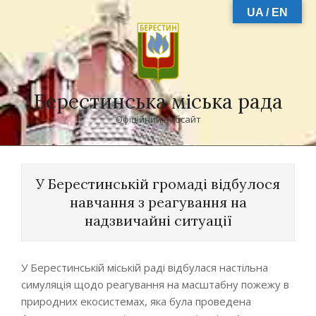
Skip
UA / EN
to
content
Берестинська міська рада
Офіційний вебсайт
Primary
Navigation
У Берестинській громаді відбулося
Menu
навчання з реагування на
надзвичайні ситуації
У Берестинській міській раді відбулася настільна
симуляція щодо реагування на масштабну пожежу в
природних екосистемах, яка була проведена