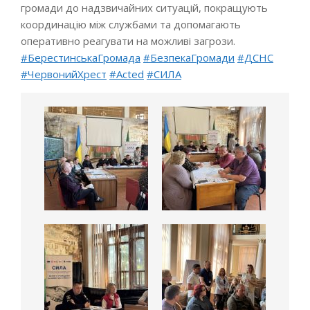
громади до надзвичайних ситуацій, покращують
координацію між службами та допомагають
оперативно реагувати на можливі загрози.
#БерестинськаГромада
#БезпекаГромади
#ДСНС
#ЧервонийХрест
#Acted
#СИЛА