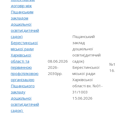
договір між
Піщанським
закладом
дошкільної
освіти(дитячий
садок)
Піщанський
Берестинської
заклад
міської ради
дошкільної
Харківської
освіти(дитячий
області та
08.06.2026
садок)
№1
первинною
2026-
Берестинської
16
профспілковою
2030рр.
міської ради
організацією
Харківської
Піщанського
області вх. №01-
закладу
31/1003
дошкільної
15.06.2026
освіти(дитячий
садок)