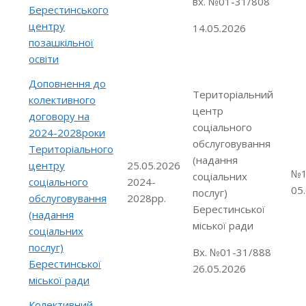
вх. №01-31/808
Берестинського
центру
14.05.2026
позашкільної
освіти
Доповнення до
Територіальний
колективного
центр
договору на
соціального
2024-2028роки
обслуговування
Територіального
(надання
центру
25.05.2026
№1
соціальних
соціального
2024-
05
послуг)
обслуговування
2028рр.
Берестинської
(надання
міської ради
соціальних
послуг)
Вх. №01-31/888
Берестинської
26.05.2026
міської ради
Колективний