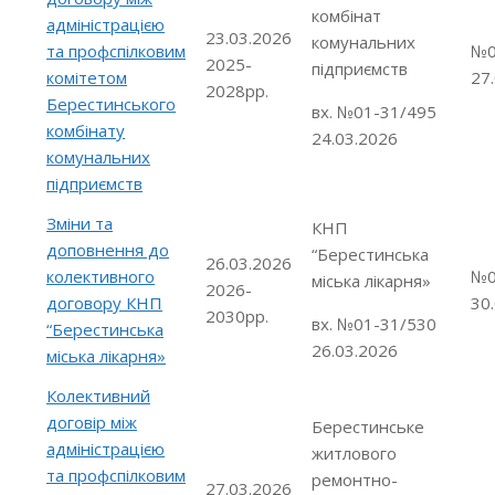
комбінат
адміністрацією
23.03.2026
комунальних
та профспілковим
№0
2025-
підприємств
комітетом
27
2028рр.
Берестинського
вх. №01-31/495
комбінату
24.03.2026
комунальних
підприємств
Зміни та
КНП
доповнення до
“Берестинська
26.03.2026
колективного
№0
міська лікарня»
2026-
договору КНП
30
2030рр.
вх. №01-31/530
“Берестинська
26.03.2026
міська лікарня»
Колективний
договір між
Берестинське
адміністрацією
житлового
та профспілковим
ремонтно-
27.03.2026