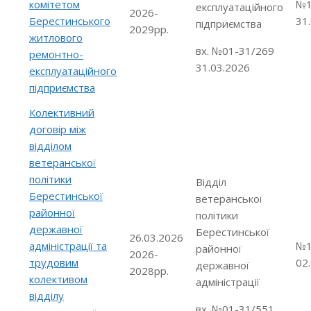
комітетом
№1
експлуатаційного
2026-
Берестинського
31
підприємства
2029рр.
житлового
вх. №01-31/269
ремонтно-
31.03.2026
експлуатаційного
підприємства
Колективний
договір між
відділом
ветеранської
політики
Відділ
Берестинської
ветеранської
районної
політики
державної
Берестинської
26.03.2026
адміністрації та
№1
районної
2026-
трудовим
02
державної
2028рр.
колективом
адміністрації
відділу
вх. №01-31/551