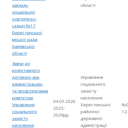
закладу
області
дошкільної
освіти(ясел-
садка) №17
Берестинської
міської ради
Харківської
області
Зміни до
колективного
договору між
Управління
адміністрацією
соціального
та профспілковим
захисту
комітетом
населення
04.03.2026
Управління
Берестинської
№0
2025-
соціального
районної
12
2029рр.
захисту
державної
населення
адміністрації