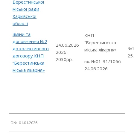
Берестинської
міської ради
Харківської
області
Зміни та
КНП
доповнення №2
“Берестинська
24.06.2026
до колективного
№1
міська лікарня»
2026-
договору КНП
25
2030рр.
вх. №01-31/1066
“Берестинська
24.06.2026
міська лікарня»
2026-
ON:
01.01.2026
01-
01