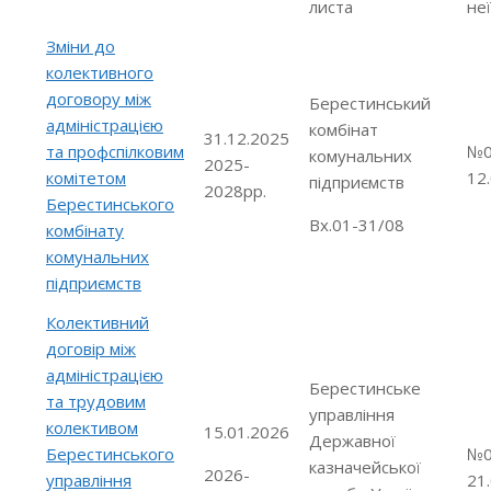
листа
неї
Зміни до
колективного
договору між
Берестинський
адміністрацією
комбінат
31.12.2025
та профспілковим
№0
комунальних
2025-
комітетом
12
підприємств
2028рр.
Берестинського
Вх.01-31/08
комбінату
комунальних
підприємств
Колективний
договір між
адміністрацією
Берестинське
та трудовим
управління
колективом
15.01.2026
Державної
Берестинського
№0
казначейської
2026-
управління
21