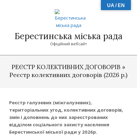
Skip
UA / EN
to
content
Берестинська міська рада
Офіційний вебсайт
Primary
Navigation
РЕЄСТР КОЛЕКТИВНИХ ДОГОВОРІВ »
Menu
Реєстр колективних договорів (2026 р.)
Реєстр галузевих (міжгалузевих),
територіальних угод, колективних договорів,
змін і доповнень до них
зареєстрованих
відділом соціального захисту населення
Берестин
ської
міської ради у 202
6
р.