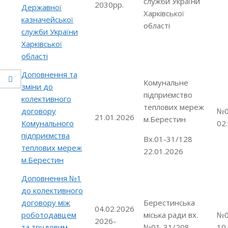
служби України
2030рр.
Державної
Харківської
казначейської
області
служби України
Харківської
області
Доповнення та
Комунальне
зміни до
підприємство
колективного
теплових мереж
договору
№0
21.01.2026
м.Берестин
Комунального
02
підприємства
Вх.01-31/128
теплових мереж
22.01.2026
м.Берестин
Доповнення №1
до колективного
договору між
Берестинська
04.02.2026
роботодавцем
міська ради вх.
№0
2026-
та трудовим
№01-31/208
10