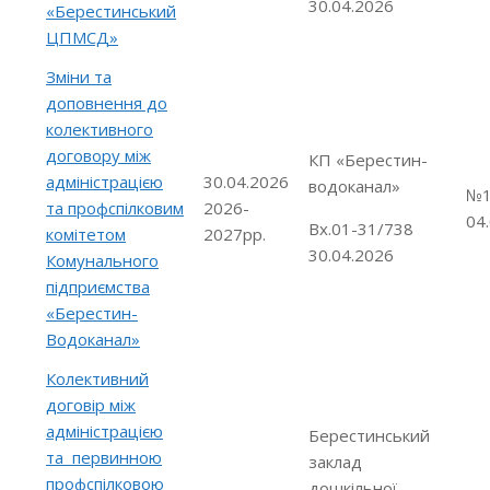
30.04.2026
«Берестинський
ЦПМСД»
Зміни та
доповнення до
колективного
договору між
КП «Берестин-
адміністрацією
30.04.2026
водоканал»
№1
та профспілковим
2026-
04
Вх.01-31/738
комітетом
2027рр.
30.04.2026
Комунального
підприємства
«Берестин-
Водоканал»
Колективний
договір між
адміністрацією
Берестинський
та первинною
заклад
профспілковою
дошкільної