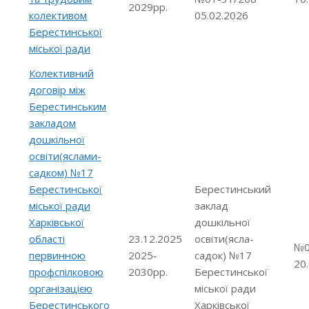
2029рр.
колективом
05.02.2026
Берестинської
міської ради
Колективний
договір між
Берестинським
закладом
дошкільної
освіти(яслами-
садком) №17
Берестинської
Берестинський
міської ради
заклад
Харківської
дошкільної
області
23.12.2025
освіти(ясла-
№0
первинною
2025-
садок) №17
20
профспілковою
2030рр.
Берестинської
організацією
міської ради
Берестинського
Харківської