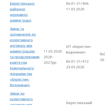
Берестинської
Вх.01-31/406
районної
11.03.2026
державної
адміністрації
Зміни та
доповнення до
колективного
договору між
КП «Берестин-
адміністрацією
11.03.2026
водоканал»
№0
та профспілковим
2026-
26
Вх.01-31/472
комітетом
2027рр.
23.03.2026
Комунального
підприємства
«Берестин-
Водоканал»
Зміни до
колективного
Берестинський
договору між