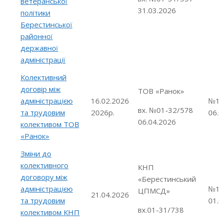
ветеранської
31.03.2026
політики
Берестинської
районної
державної
адміністрації
Колективний
договір між
ТОВ «Ранок»
адміністрацією
16.02.2026
№1
вх. №01-32/578
та трудовим
2026р.
06
06.04.2026
колективом ТОВ
«Ранок»
Зміни до
колективного
КНП
договору між
«Берестинський
адміністрацією
№1
ЦПМСД»
21.04.2026
та трудовим
01
вх.01-31/738
колективом КНП