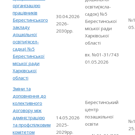
організацією
освіти(ясла-
працівників
садок) №5
30.04.2026
Берестинського
№1
Берестинської
2026-
закладу
05
міської ради
2030рр.
дошкільної
Харківської
освіти(ясел-
області
садка) №5
вх. №01-31/743
Берестинської
01.05.2026
міської ради
Харківської
області
Зміни та
доповнення до
Берестинський
колективного
центр
договору між
позашкільної
адміністрацією
14.05.2026
№1
освіти
та профспілковим
2025-
25
комітетом
2029рр.