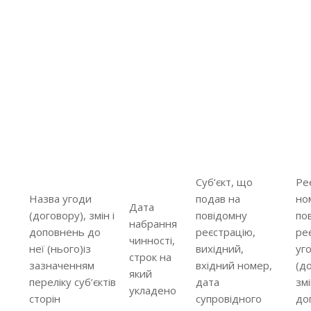
Суб’єкт, що
Ре
Назва угоди
подав на
но
Дата
(договору), змін і
повідомну
по
набрання
доповнень до
реєстрацію,
ре
чинності,
неї (нього)із
вихідний,
уг
строк на
зазначенням
вхідний номер,
(д
який
переліку суб’єктів
дата
змі
укладено
сторін
супровідного
до